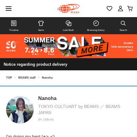
Timeline
Items
Look Book
Browsing history
Search
Notice regarding product delivery
TOP
>
BEAMS staff
>
Nanoha
Nanoha
TOKYO CULTUART by BEAMS
BEAMS
JAPAN
(H: 168cm)
I'm doing my best (๑˃̵ᴗ˂̵)