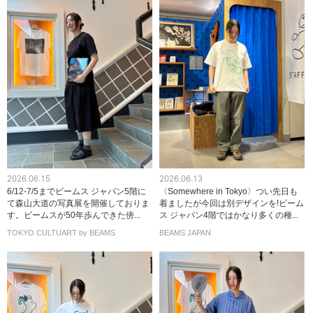
2026.06.15
2026.06.13
6/12-7/5までビームス ジャパン5階に
〈Somewhere in Tokyo〉つい先日も
て森山大道の写真展を開催しておりま
着ましたが今回は別デザインを!ビーム
す。ビームスが50年歩んできた傍...
ス ジャパン4階ではかなり多くの種...
TOKYO CULTUART by BEAMS
BEAMS JAPAN