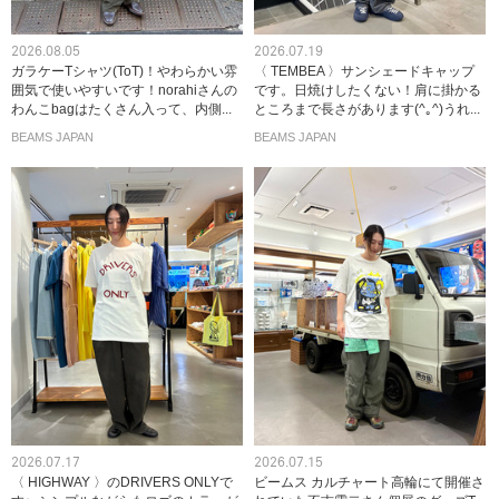
2026.08.05
2026.07.19
ガラケーTシャツ(ToT)！やわらかい雰
〈 TEMBEA 〉サンシェードキャップ
囲気で使いやすいです！norahiさんの
です。日焼けしたくない！肩に掛かる
わんこbagはたくさん入って、内側...
ところまで長さがあります(^｡^)うれ...
BEAMS JAPAN
BEAMS JAPAN
2026.07.17
2026.07.15
〈 HIGHWAY 〉のDRIVERS ONLYで
ビームス カルチャート高輪にて開催さ