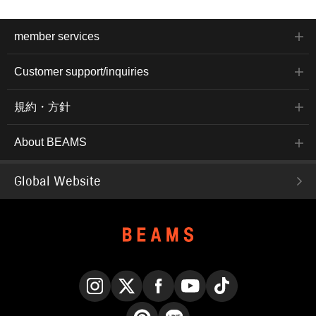
member services
Customer support/inquiries
規約・方針
About BEAMS
Global Website
Instagram
X
Facebook
YouTube
TikTok