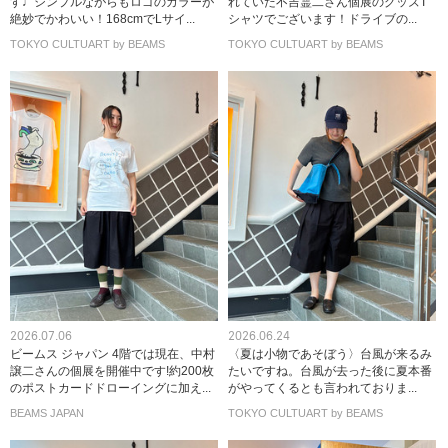
す♩シンプルながらもロゴのカラーが
れていた不吉霊二さん個展のグッズT
絶妙でかわいい！168cmでLサイ...
シャツでございます！ドライブの...
TOKYO CULTUART by BEAMS
TOKYO CULTUART by BEAMS
2026.07.06
2026.06.24
ビームス ジャパン 4階では現在、中村
〈夏は小物であそぼう〉台風が来るみ
譲二さんの個展を開催中です!約200枚
たいですね。台風が去った後に夏本番
のポストカードドローイングに加え...
がやってくるとも言われておりま...
BEAMS JAPAN
TOKYO CULTUART by BEAMS