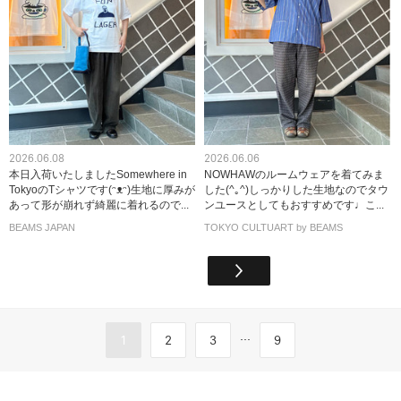
2026.06.08
2026.06.06
本日入荷いたしましたSomewhere in
NOWHAWのルームウェアを着てみま
TokyoのTシャツです(ᵔᴥᵔ)生地に厚みが
した(^｡^)しっかりした生地なのでタウ
あって形が崩れず綺麗に着れるので...
ンユースとしてもおすすめです♩こ...
BEAMS JAPAN
TOKYO CULTUART by BEAMS
...
1
2
3
9