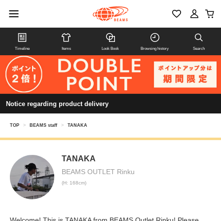
Timeline
Items
Look Book
Browsing history
Search
Notice regarding product delivery
TOP
>
BEAMS staff
>
TANAKA
TANAKA
BEAMS OUTLET Rinku
(H: 168cm)
Welcome! This is TANAKA from BEAMS Outlet Rinku! Please