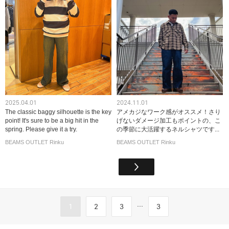
2025.04.01
2024.11.01
The classic baggy silhouette is the key
アメカジなワーク感がオススメ！さり
point! It's sure to be a big hit in the
げないダメージ加工もポイントの、こ
spring. Please give it a try.
の季節に大活躍するネルシャツです...
BEAMS OUTLET Rinku
BEAMS OUTLET Rinku
...
1
2
3
3