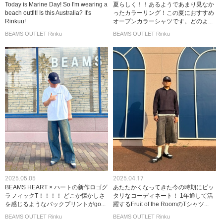
Today is Marine Day! So I'm wearing a
夏らしく！！あるようであまり見なか
beach outfit! Is this Australia? It's
ったカラーリング！この夏におすすめ
Rinkuu!
オープンカラーシャツです。どのよ...
BEAMS OUTLET Rinku
BEAMS OUTLET Rinku
2025.05.05
2025.04.17
BEAMS HEART × ハートの新作ロゴグ
あたたかくなってきた今の時期にピッ
ラフィックT！！！！ どこか懐かしさ
タリなコーディネート！ 1年通して活
を感じるようなバックプリントがgo...
躍するFruit of the RoomのTシャツ...
BEAMS OUTLET Rinku
BEAMS OUTLET Rinku