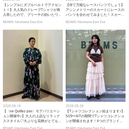
【シンプルにダブルベルトでアクセン
【何て万能なレースパンツでしょう】
ト！】大人気のドレープTシャツが再
アシンメトリーのスカートにレースの
入荷したので、ブリーチの効いたワ...
パンツを合わせてみました！スカー...
BEAMS Yokohama East Exit
BEAMS Yokohama East Exit
2026.06.16
2026.05.26
【〈ne Quittez pas〉モアバリエーシ
【Tシャツコレクション始まります♪】
ョン開催中♪】大人の上品なリラック
5/29〜6/7の期間でTシャツコレクショ
ススタイル♡大ぶりな花柄がとても...
ンが開催されます！4つのブランド...
BEAMS Yokohama East Exit
BEAMS Yokohama East Exit