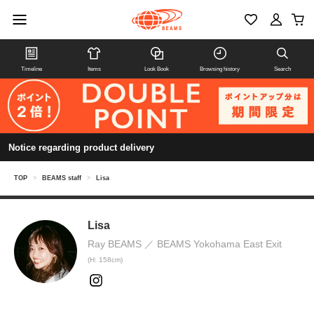
Timeline
Items
Look Book
Browsing history
Search
Notice regarding product delivery
TOP
>
BEAMS staff
>
Lisa
Lisa
Ray BEAMS
BEAMS Yokohama East Exit
(H: 158cm)