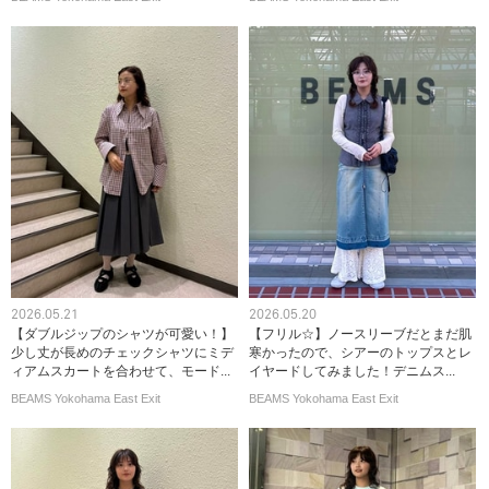
2026.05.21
2026.05.20
【ダブルジップのシャツが可愛い！】
【フリル☆】ノースリーブだとまだ肌
少し丈が長めのチェックシャツにミデ
寒かったので、シアーのトップスとレ
ィアムスカートを合わせて、モード...
イヤードしてみました！デニムス...
BEAMS Yokohama East Exit
BEAMS Yokohama East Exit