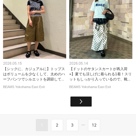
2026.05.15
2026.05.14
【シックに、カジュアルに】トップス
【ドットのサタンスカートが再入荷
はボリュームを少なくして、太めのハ
⭐︎】夏でも涼しげに着られる1着！スリ
ーフパンツでシルエットを調節して...
ットもしっかり入っているので、靴...
BEAMS Yokohama East Exit
BEAMS Yokohama East Exit
...
1
2
3
12