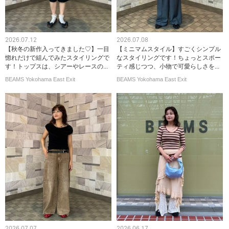
2026.07.12
2026.07.08
【秋冬の新作入ってきました♡】一目
【ミニマムスタイル】すごくシンプル
惚れだけで組んでみたスタイリングで
なスタイリングです！ちょっとスポー
す！トップスは、シアーやレースの...
ティ感じつつ、小物で可愛らしさを...
BEAMS Yokohama East Exit
BEAMS Yokohama East Exit
2026.07.07
2026.06.17