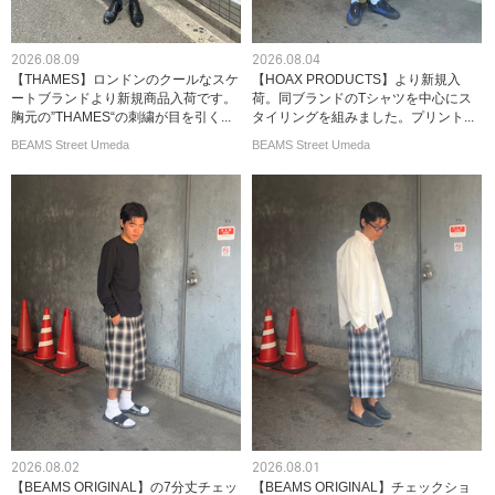
2026.08.09
2026.08.04
【THAMES】ロンドンのクールなスケ
【HOAX PRODUCTS】より新規入
ートブランドより新規商品入荷です。
荷。同ブランドのTシャツを中心にス
胸元の”THAMES“の刺繍が目を引く...
タイリングを組みました。プリント...
BEAMS Street Umeda
BEAMS Street Umeda
2026.08.02
2026.08.01
【BEAMS ORIGINAL】の7分丈チェッ
【BEAMS ORIGINAL】チェックショ