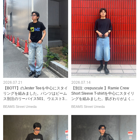
2026.07.21
2026.07.14
【BOTT】のJester Teeを中心にスタイ
【別注: crepuscule 】Ramie Crew
リングを組みました。パンツはビーム
Short Sleeve T-shirtを中心にスタイリ
ス別注のリーバイス501、ウエスト3...
ングを組みました。肌ざわりがよく...
BEAMS Street Umeda
BEAMS Street Umeda