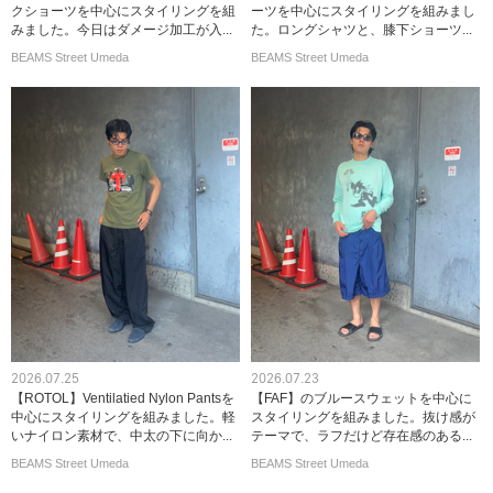
クショーツを中心にスタイリングを組
ーツを中心にスタイリングを組みまし
みました。今日はダメージ加工が入...
た。ロングシャツと、膝下ショーツ...
BEAMS Street Umeda
BEAMS Street Umeda
2026.07.25
2026.07.23
【ROTOL】Ventilatied Nylon Pantsを
【FAF】のブルースウェットを中心に
中心にスタイリングを組みました。軽
スタイリングを組みました。抜け感が
いナイロン素材で、中太の下に向か...
テーマで、ラフだけど存在感のある...
BEAMS Street Umeda
BEAMS Street Umeda