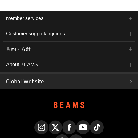
member services
Customer support/inquiries
規約・方針
About BEAMS
Global Website
Instagram
X
Facebook
YouTube
TikTok