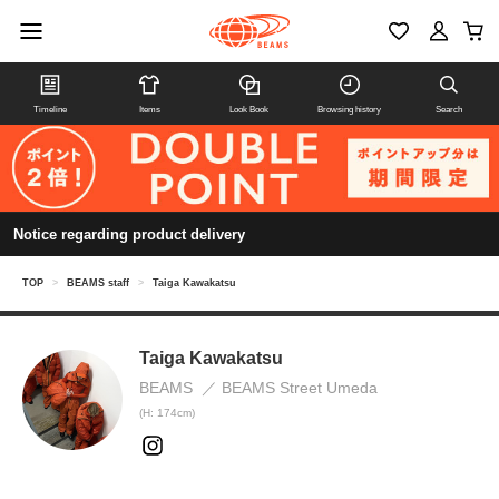
Timeline
Items
Look Book
Browsing history
Search
Notice regarding product delivery
TOP
>
BEAMS staff
>
Taiga Kawakatsu
Taiga Kawakatsu
BEAMS
BEAMS Street Umeda
(H: 174cm)