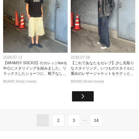
2026.07.12
2026.07.08
【WHIMSY SOCKS】のカレッジteeを
【これであなたもセレブ】少し先取り
中心にスタリイングを組みました。リ
なスタイリング。いつものスタイルに
ラックスしたショーツに、靴下なし...
重めのレザージャケットをサクッと...
BEAMS Street Umeda
BEAMS Street Umeda
...
1
2
3
34