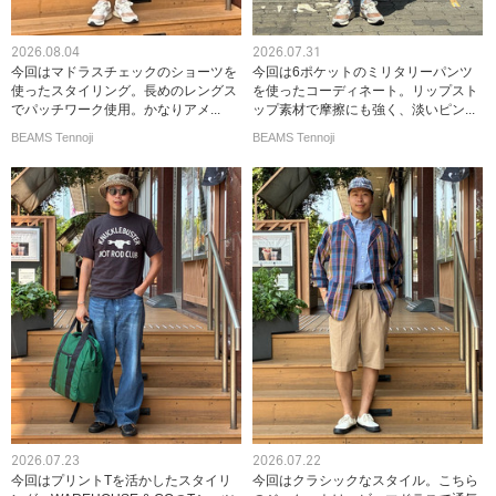
2026.08.04
2026.07.31
今回はマドラスチェックのショーツを
今回は6ポケットのミリタリーパンツ
使ったスタイリング。長めのレングス
を使ったコーディネート。リップスト
でパッチワーク使用。かなりアメ...
ップ素材で摩擦にも強く、淡いピン...
BEAMS Tennoji
BEAMS Tennoji
2026.07.23
2026.07.22
今回はプリントTを活かしたスタイリ
今回はクラシックなスタイル。こちら