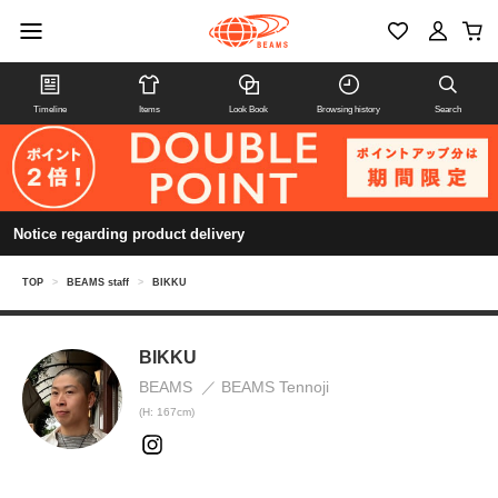
Timeline
Items
Look Book
Browsing history
Search
Notice regarding product delivery
TOP
>
BEAMS staff
>
BIKKU
BIKKU
BEAMS
BEAMS Tennoji
(H: 167cm)