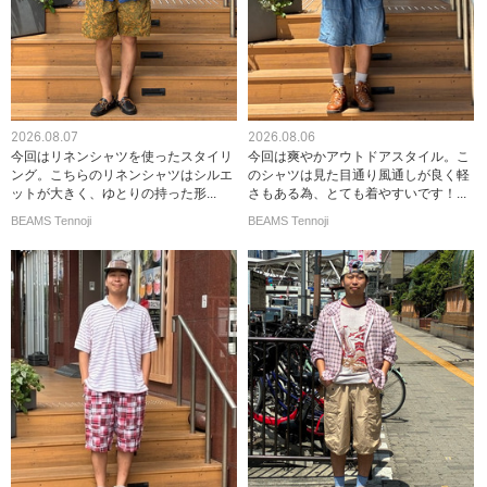
2026.08.07
2026.08.06
今回はリネンシャツを使ったスタイリ
今回は爽やかアウトドアスタイル。こ
ング。こちらのリネンシャツはシルエ
のシャツは見た目通り風通しが良く軽
ットが大きく、ゆとりの持った形...
さもある為、とても着やすいです！...
BEAMS Tennoji
BEAMS Tennoji