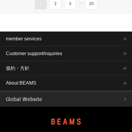
...
1
2
3
20
member services
Customer support/inquiries
規約・方針
About BEAMS
Global Website