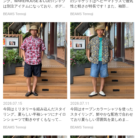
ング。WAREHOUSE & COのTシャツ
のジャケットはヘビーマドラスで通気
は別注アイテムになっており、ボデ...
性と軽さが特長です！また、袖部...
BEAMS Tennoji
BEAMS Tennoji
2026.07.15
2026.07.11
今回はミリタリーを組み込んだスタイ
今回はオープンカラーシャツを使った
リング。夏らしい半袖シャツにナイロ
スタイリング。鮮やかな配色で合わせ
ンショーツで動きやすくもなって...
ており夏らしい雰囲気を楽しめま...
BEAMS Tennoji
BEAMS Tennoji