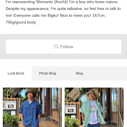
I'm representing Shimanto (Kochi)! I'm a boy who loves nature.
Despite my appearance, I'm quite talkative, so feel free to talk to
me! Everyone calls me Bigku! Nice to meet you! 167cm,
70kg/gourd body
Follow
Look Book
Photo Blog
Blog