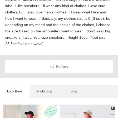
label. I like sneakers. I'll wear any kind of clothes. I love cute
clothes, but I also love men's clothes♡ I wear what I like and
how I want to wear it. Basically, my clothes size is 0 (S size), but
depending on my mood and the design of the clothes, I choose
the size based on the silhouette I want to wear. I don't wear big
sneakers, I wear real size sneakers. [Height 160cm/foot size
25.5cm/skeleton wave]
Follow
Look Book
Photo Blog
Blog