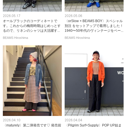
2026.05.17
2026.05.06
オールブラックのコーディネートで
〈orSlow × BEAMS BOY〉スペシャル
す。これからの梅雨時期はじめっとす
別注 をセットアップで着用しました！
るので、リネンのシャツは大活躍す...
1940〜50年代のヴィンテージをベー...
BEAMS Hiroshima
BEAMS Hiroshima
2026.04.10
2026.04.04
〈maturely〉第二弾発売です♡ 発売前
〈Pilgrim Surf+Supply〉POP UP始ま