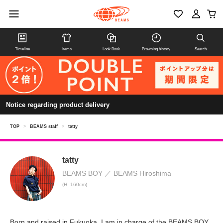
Timeline
Items
Look Book
Browsing history
Search
Notice regarding product delivery
TOP
>
BEAMS staff
>
tatty
tatty
BEAMS BOY
BEAMS Hiroshima
(H: 160cm)
Born and raised in Fukuoka. I am in charge of the BEAMS BOY