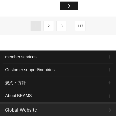
...
1
2
3
117
member services
Customer support/inquiries
規約・方針
About BEAMS
Global Website