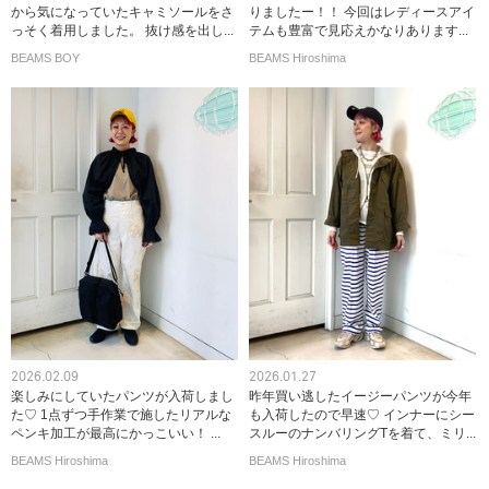
から気になっていたキャミソールをさ
りましたー！！ 今回はレディースアイ
っそく着用しました。 抜け感を出し...
テムも豊富で見応えかなりあります...
BEAMS BOY
BEAMS Hiroshima
2026.02.09
2026.01.27
楽しみにしていたパンツが入荷しまし
昨年買い逃したイージーパンツが今年
た♡ 1点ずつ手作業で施したリアルな
も入荷したので早速♡ インナーにシー
ペンキ加工が最高にかっこいい！ ...
スルーのナンバリングTを着て、ミリ...
BEAMS Hiroshima
BEAMS Hiroshima