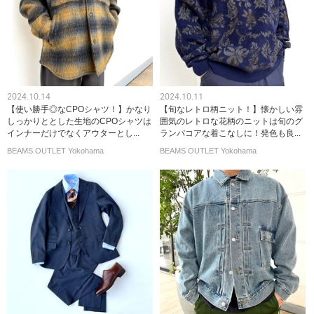
2024.10.14
2024.10.11
【使い勝手◎なCPOシャツ！】かなり
【旬なレトロ柄ニット！】懐かしい雰
しっかりととした生地のCPOシャツは
囲気のレトロな花柄のニットは旬のグ
インナーだけでなくアウターとし...
ランパコアな着こなしに！発色も良...
BEAMS OUTLET Yokohama
BEAMS OUTLET Yokohama