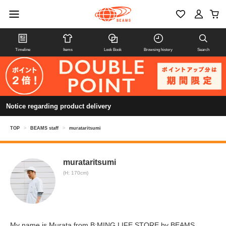
Timeline
Items
Look Book
Browsing history
Search
Notice regarding product delivery
TOP
>
BEAMS staff
>
murataritsumi
murataritsumi
(H: 170cm)
My name is Murata from B:MING LIFE STORE by BEAMS