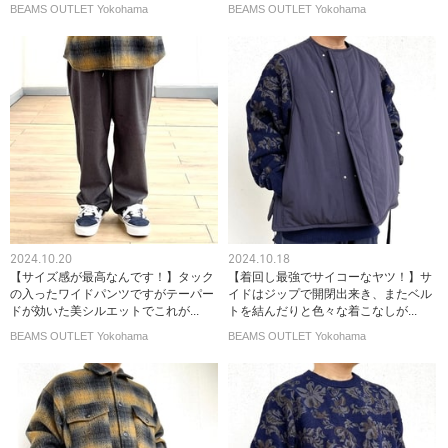
BEAMS OUTLET Yokohama
BEAMS OUTLET Yokohama
2024.10.20
2024.10.18
【サイズ感が最高なんです！】タック
【着回し最強でサイコーなヤツ！】サ
の入ったワイドパンツですがテーパー
イドはジップで開閉出来き、またベル
ドが効いた美シルエットでこれが...
トを結んだりと色々な着こなしが...
BEAMS OUTLET Yokohama
BEAMS OUTLET Yokohama