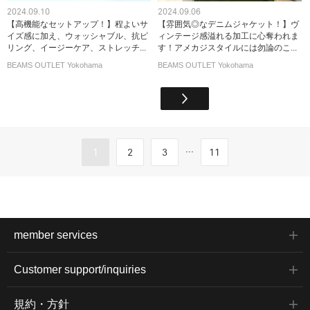
2024.09.10
2024.09.06
【高機能なセットアップ！】程よいサ
【雰囲気◎なデニムジャケット！】ヴ
イズ感に加え、ウォッシャブル、抗ピ
ィンテージ感溢れる加工に心奪われま
リング、イージーケア、ストレッチ...
す！アメカジスタイルには勿論のこ...
BEAMS OUTLET Yokohama
BEAMS OUTLET Yokohama
...
1
2
3
11
member services
Customer support/inquiries
規約・方針