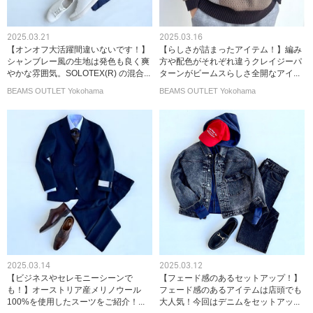
2025.03.21
2025.03.16
【オンオフ大活躍間違いないです！】
【らしさが詰まったアイテム！】編み
シャンブレー風の生地は発色も良く爽
方や配色がそれぞれ違うクレイジーパ
やかな雰囲気。SOLOTEX(R) の混合...
ターンがビームスらしさ全開なアイ...
BEAMS OUTLET Yokohama
BEAMS OUTLET Yokohama
2025.03.14
2025.03.12
【ビジネスやセレモニーシーンで
【フェード感のあるセットアップ！】
も！】オーストリア産メリノウール
フェード感のあるアイテムは店頭でも
100%を使用したスーツをご紹介！...
大人気！今回はデニムをセットアッ...