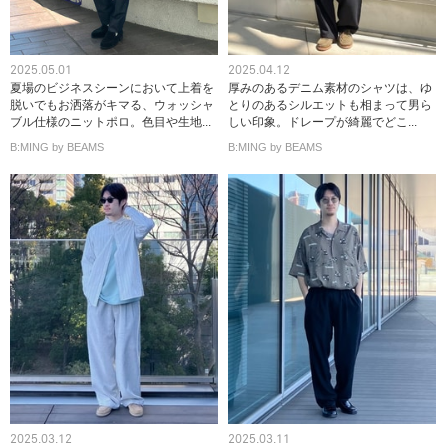
2025.05.01
2025.04.12
夏場のビジネスシーンにおいて上着を
厚みのあるデニム素材のシャツは、ゆ
脱いでもお洒落がキマる、ウォッシャ
とりのあるシルエットも相まって男ら
ブル仕様のニットポロ。色目や生地...
しい印象。ドレープが綺麗でどこ...
B:MING by BEAMS
B:MING by BEAMS
2025.03.12
2025.03.11