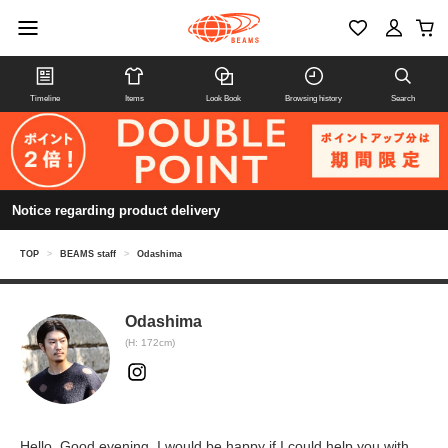
Timeline
Items
Look Book
Browsing history
Search
Notice regarding product delivery
TOP
>
BEAMS staff
>
Odashima
Odashima
(H: 172cm)
Hello. Good evening. I would be happy if I could help you with