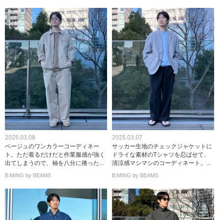
2025.03.08
2025.03.07
ベージュのワンカラーコーディネー
サッカー生地のチェックジャケットに
ト。ただ着るだけだと作業服感が強く
ドライな素材のTシャツを忍ばせて、
出てしまうので、袖を八分に捲った...
清涼感マシマシのコーディネート。...
B:MING by BEAMS
B:MING by BEAMS