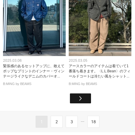
2025.03.06
2025.03.05
緊張感のあるセットアップに、敢えて
アースカラーのアイテムは着ていて1
ポップなプリントのインナー・ヴィン
番落ち着きます。〈L.L.Bean〉のフィ
テージライクなデニムのカバーオ...
ールドコートは冷たい風をシャット...
B:MING by BEAMS
B:MING by BEAMS
...
1
2
3
18