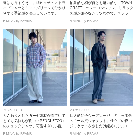
春はもうすぐそこ。細ピッチのストラ
抽象的な柄が何とも魅力的な〈TOWN
イプシャツとミントグリーンで分かり
CRAFT〉のレーヨンシャツ。リラック
やすく季節感を演出しています。...
ス感が強めなシャツなので、スラッ...
B:MING by BEAMS
B:MING by BEAMS
2025.03.10
2025.03.09
ふんわりとしたガーゼ素材が着ていて
個人的に今シーズン一押しの、玉虫色
とても気持ちが良い〈PENDLETON〉
のウール混ジャケット。仕立ての良い
のチェックシャツ。可愛すぎない配...
ジャケットを少しだけ緩めなシルエ...
B:MING by BEAMS
B:MING by BEAMS