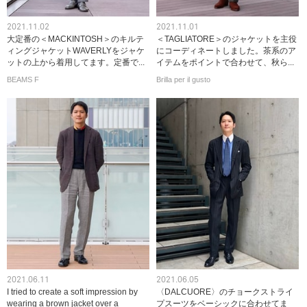
2021.11.02
2021.11.01
大定番の＜MACKINTOSH＞のキルテ
＜TAGLIATORE＞のジャケットを主役
ィングジャケットWAVERLYをジャケ
にコーディネートしました。茶系のア
ットの上から着用してます。定番で...
イテムをポイントで合わせて、秋ら...
BEAMS F
Brilla per il gusto
2021.06.11
2021.06.05
I tried to create a soft impression by
〈DALCUORE〉のチョークストライ
wearing a brown jacket over a
プスーツをベーシックに合わせてま