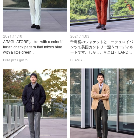
2021.11.10
2021.11.03
A TAGLIATORE jacket with a colorful
千鳥柄のジャケットとコーデュロイパ
tartan check pattern that mixes blue
ンツで英国カントリー漂うコーディネ
with a little green...
ートです。しかし、そこは＜LARDI...
Brilla per il gusto
BEAMS F