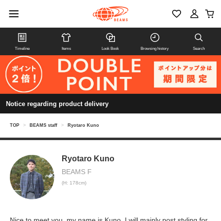
Timeline
Items
Look Book
Browsing history
Search
Notice regarding product delivery
TOP
>
BEAMS staff
>
Ryotaro Kuno
Ryotaro Kuno
BEAMS F
(H: 178cm)
Nice to meet you, my name is Kuno. I will mainly post styling for