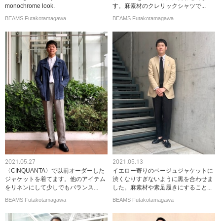
monochrome look.
す。麻素材のクレリックシャツで...
BEAMS Futakotamagawa
BEAMS Futakotamagawa
2021.05.27
2021.05.13
〈CINQUANTA〉で以前オーダーした
イエロー寄りのベージュジャケットに
ジャケットを着てます。他のアイテム
渋くなりすぎないように黒を合わせま
をリネンにして少しでもバランス...
した。麻素材や素足履きにすること...
BEAMS Futakotamagawa
BEAMS Futakotamagawa