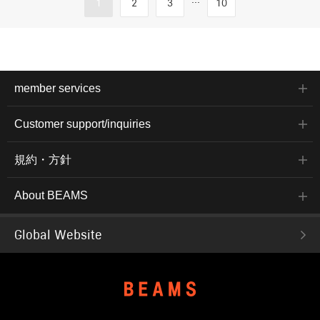
1
2
3
10
member services
Customer support/inquiries
規約・方針
About BEAMS
Global Website