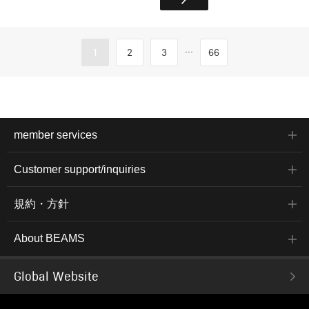
...
1
2
3
66
member services
Customer support/inquiries
規約・方針
About BEAMS
Global Website