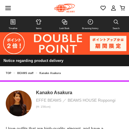
Timeline
Items
Look Book
Browsing history
Search
Notice regarding product delivery
TOP
>
BEAMS staff
>
Kanako Asakura
Kanako Asakura
EFFE BEAMS
BEAMS HOUSE Roppongi
(H: 156cm)
I love outfits that are high-quality, elegant, and have a