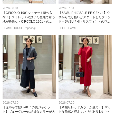
2026.08.01
2026.07.31
【CIRCOLO 1901ジャケット新作入
【SA SU PHI♡SALE PRICEへ！】今
荷！】ストレッチの効いた生地で着心
季から取り扱いがスタートしたブラン
地が軽快な＜CIRCOLO 1901＞の...
ド＜SA SU PHI（サスフィ）＞のワ...
BEAMS HOUSE Roppongi
EFFE BEAMS
2026.07.30
2026.07.29
【涼やかで軽いAK+1の夏ジャケッ
【綺麗なレッドカラーが魅力♡】マッ
ト】ブルーグレーの絶妙なカラーが大
トな艶感と程よくハリがあり1枚でさ