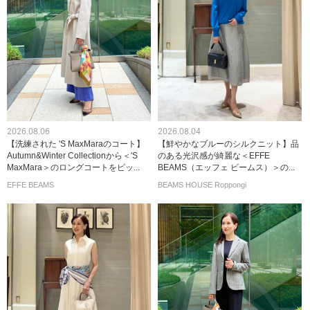
2026.08.06
2026.08.04
【洗練された 'S MaxMaraのコート】
【鮮やかなブルーのシルクニット】品
Autumn&Winter Collectionから＜'S
のある光沢感が綺麗な＜EFFE
MaxMara＞のロングコートをピッ...
BEAMS（エッフェ ビームス）＞の...
EFFE BEAMS
BEAMS HOUSE Roppongi