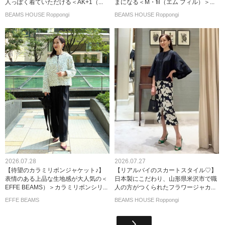
人っぽく着ていただける＜AK+1（...
まになる＜M・fil（エム フィル）＞...
BEAMS HOUSE Roppongi
BEAMS HOUSE Roppongi
2026.07.28
2026.07.27
【待望のカラミリボンジャケット♪】
【リアルバイのスカートスタイル♡】
表情のある上品な生地感が大人気の＜
日本製にこだわり、山形県米沢市で職
EFFE BEAMS）＞カラミリボンシリ...
人の方がつくられたフラワージャカ...
EFFE BEAMS
BEAMS HOUSE Roppongi