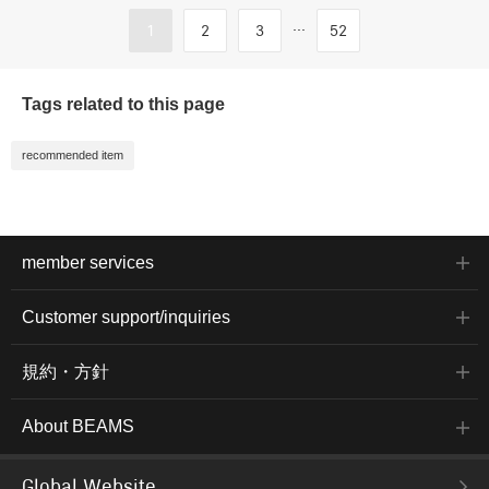
...
1
2
3
52
Tags related to this page
recommended item
member services
Customer support/inquiries
規約・方針
About BEAMS
Global Website