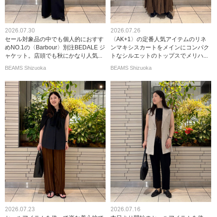
2026.07.30
2026.07.26
セール対象品の中でも個人的におすす
〈AK+1〉の定番人気アイテムのリネ
めNO.1の〈Barbour〉別注BEDALE ジ
ンマキシスカートをメインにコンパク
ャケット。店頭でも秋にかなり人気...
トなシルエットのトップスでメリハ...
BEAMS Shizuoka
BEAMS Shizuoka
2026.07.23
2026.07.16