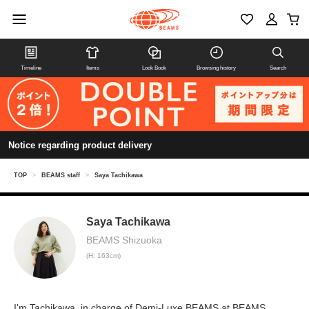
Timeline
Items
Look Book
Browsing history
Search
Notice regarding product delivery
TOP
>
BEAMS staff
>
Saya Tachikawa
Saya Tachikawa
BEAMS Shizuoka
(H: 163cm)
I'm Tachikawa, in charge of Demi-Luxe BEAMS at BEAMS