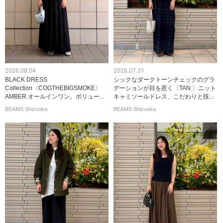
2026.08.04
2026.07.31
BLACK DRESS
シックなダークトーンチェックのグラ
Collection〈COGTHEBIGSMOKE〉
デーションが目を惹く〈TAN 〉ニット
AMBER オールインワン。ボリュー...
キャミソールドレス、こだわりと技...
BEAMS Shizuoka
BEAMS Shizuoka