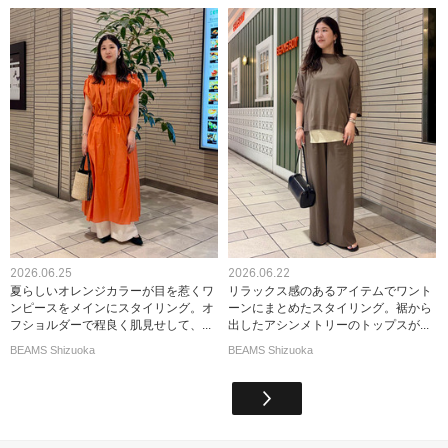
2026.06.25
2026.06.22
夏らしいオレンジカラーが目を惹くワ
リラックス感のあるアイテムでワント
ンピースをメインにスタイリング。オ
ーンにまとめたスタイリング。裾から
フショルダーで程良く肌見せして、...
出したアシンメトリーのトップスが...
BEAMS Shizuoka
BEAMS Shizuoka