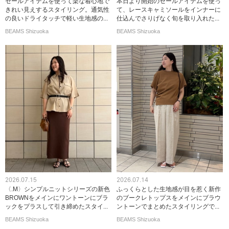
セールアイテムを使って楽な着心地で
本日より開始のセールアイテムを使っ
きれい見えするスタイリング。通気性
て、レースキャミソールをインナーに
の良いドライタッチで軽い生地感の...
仕込んでさりげなく旬を取り入れた...
BEAMS Shizuoka
BEAMS Shizuoka
2026.07.15
2026.07.14
〈.M〉シンプルニットシリーズの新色
ふっくらとした生地感が目を惹く新作
BROWNをメインにワントーンにブラ
のブークレトップスをメインにブラウ
ックをプラスして引き締めたスタイ...
ントーンでまとめたスタイリングで...
BEAMS Shizuoka
BEAMS Shizuoka