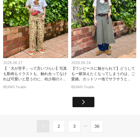
2026.06.27
2026.06.24
【「犬が苦手」って言いづらい】写真
【ワンピースに魅せられて】どうして
も動画もイラストも、触れ合ってなけ
も一癖加えたくなってしまうのは、ご
れば可愛いと思うのに、幼少期のト...
愛嬌。カットソー地でサラサラと...
BEAMS Tsujido
BEAMS Tsujido
...
1
2
3
36