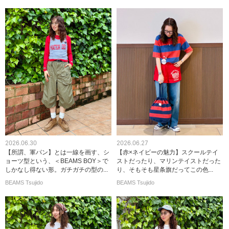
2026.06.30
2026.06.27
【所謂、軍パン】とは一線を画す、シ
【赤×ネイビーの魅力】スクールテイ
ョーツ型という、＜BEAMS BOY＞で
ストだったり、マリンテイストだった
しかなし得ない形。ガチガチの型の...
り、そもそも星条旗だってこの色...
BEAMS Tsujido
BEAMS Tsujido