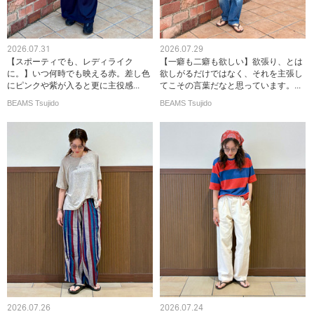
2026.07.31
2026.07.29
【スポーティでも、レディライク
【一癖も二癖も欲しい】欲張り、とは
に。】いつ何時でも映える赤。差し色
欲しがるだけではなく、それを主張し
にピンクや紫が入ると更に主役感...
てこその言葉だなと思っています。...
BEAMS Tsujido
BEAMS Tsujido
2026.07.26
2026.07.24