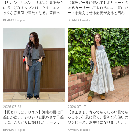
【リネン、リネン、リネン】見るから
【海外ガールに憧れて】ボリュームの
に涼しげなトップスは、たまにエスニ
あるカーリーヘアを作るには、髪にパ
ックな雰囲気で着たくなる。昔買っ...
ーマを覚えさせる必要があると言わ...
BEAMS Tsujido
BEAMS Tsujido
2026.07.23
2026.07.17
【夏といえば、リネン】湘南の夏は日
【さぁさぁ、寄ってらっしゃい見てら
差しが強い。ジリジリと肌をさす日差
っしゃい】風に靡く、贅沢な布使いの
しに、こんがり日焼けしたサーフ...
ワンピース。お手頃になりました。...
BEAMS Tsujido
BEAMS Tsujido