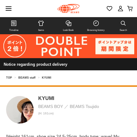
Timeline
Items
Look Book
Browsing history
Search
Notice regarding product delivery
TOP
>
BEAMS staff
>
KYUMI
KYUMI
BEAMS BOY
BEAMS Tsujido
(H: 161cm)
[Height 161cm, shoe size 24.5-25cm, body type: wave] My