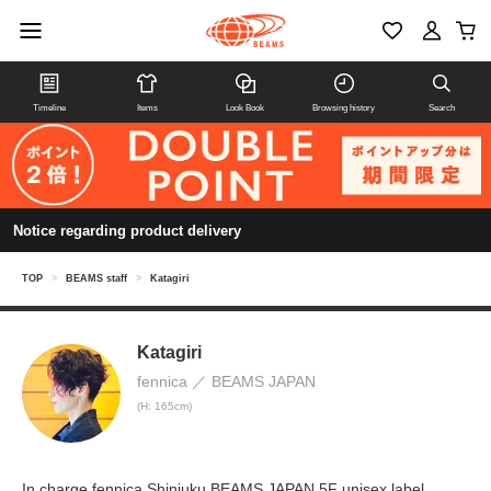
Timeline
Items
Look Book
Browsing history
Search
Notice regarding product delivery
TOP
>
BEAMS staff
>
Katagiri
Katagiri
fennica
BEAMS JAPAN
(H: 165cm)
In charge fennica Shinjuku BEAMS JAPAN 5F unisex label