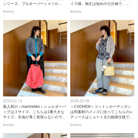
シリーズ。プルオーバーシャツか...
イズ感。袖丈は短めの七分袖で、...
fennica
fennica
2026.02.14
2026.02.08
新入荷の＜marimekko＞ショルダーバ
＜COOHEM＞コットンカーディガン
ッグは３サイズ。こちらは1番大きな
は同素材のメンズに比べてこちらのレ
サイズ。生地が薄く嵩張らないので...
ディースはショート丈の細身仕様で...
fennica
fennica