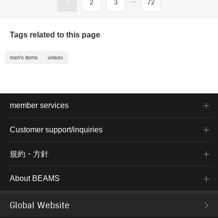
1
2
3
72
Tags related to this page
men's items
unisex
member services
Customer support/inquiries
規約・方針
About BEAMS
Global Website