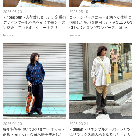
2026.05.23
2026.05.15
＜homspun＞入荷致しました。定番の
コットンベースにモール柄を立体的に
デザインで生地や色を変えて毎シーズ
構成した生地を使用した＜A SEED ON
ン継続しています。ショートスリ...
CLOUD＞ロングワンピース。薄い生...
fennica
fennica
2026.04.30
2026.03.24
毎年好評を頂いております＜オカモト
＜quitan＞リネンプルオーバーシャツ
商店 × fennica＞久留米絣を使用した
はリラックス感のあるゆるっとしたサ