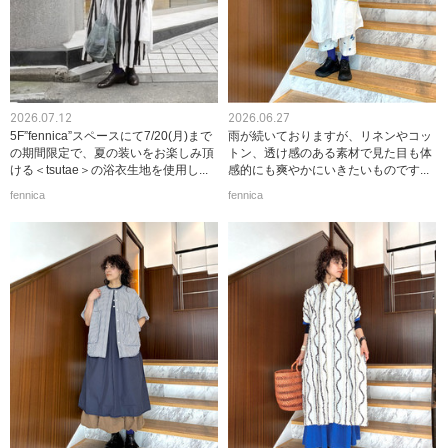
2026.07.12
2026.06.27
5F”fennica”スペースにて7/20(月)まで
雨が続いておりますが、リネンやコッ
の期間限定で、夏の装いをお楽しみ頂
トン、透け感のある素材で見た目も体
ける＜tsutae＞の浴衣生地を使用し...
感的にも爽やかにいきたいものです...
fennica
fennica