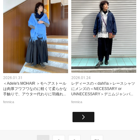
2026.01.31
2026.01.24
＜Adele's MOHAIR ＞モヘアストール
レディースの＜dahl'ia＞レースシャツ
は肉厚フワフワなのに軽くて柔らかな
にメンズの＜NECESSARY or
手触りで、アウター代わりに羽織れ...
UNNECESSARY＞デニムジャンパ...
fennica
fennica
...