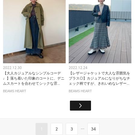
2022.12.30
2022.12.24
【大人カジュアルなシンプルコーデ
【レザージャケットで大人な雰囲気を
♩】落ち着いた印象のコートに、デニ
プラス◎】カジュアルになりがちなチ
ムスカートを合わせてシックな雰...
ェック柄ですが、きれいめなレザー...
BEAMS HEART
BEAMS HEART
...
1
2
3
34