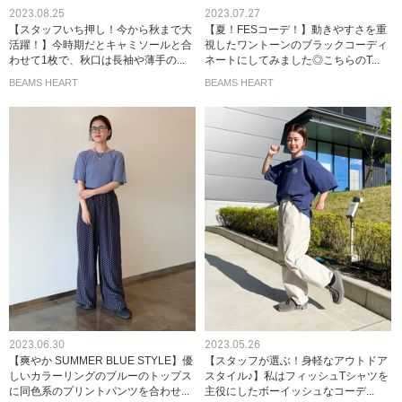
2023.08.25
2023.07.27
【スタッフいち押し！今から秋まで大
【夏！FESコーデ！】動きやすさを重
活躍！】今時期だとキャミソールと合
視したワントーンのブラックコーディ
わせて1枚で、秋口は長袖や薄手の...
ネートにしてみました◎こちらのT...
BEAMS HEART
BEAMS HEART
2023.06.30
2023.05.26
【爽やか SUMMER BLUE STYLE】優
【スタッフが選ぶ！身軽なアウトドア
しいカラーリングのブルーのトップス
スタイル♪】私はフィッシュTシャツを
に同色系のプリントパンツを合わせ...
主役にしたボーイッシュなコーデ...