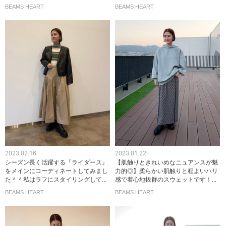
BEAMS HEART
BEAMS HEART
2023.02.16
2023.01.22
シーズン長く活躍する『ライダース』
【肌触りときれいめなニュアンスが魅
をメインにコーディネートしてみまし
力的◎】柔らかい肌触りと程よいハリ
た＾＾私はラフにスタイリングして...
感で着心地抜群のスウェットです！...
BEAMS HEART
BEAMS HEART