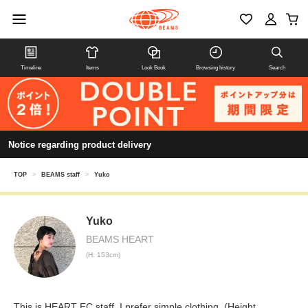
Timeline
Items
Look Book
Browsing history
Search
Notice regarding product delivery
TOP
>
BEAMS staff
>
Yuko
Yuko
BEAMS HEART
(H: 153cm)
This is HEART EC staff. I prefer simple clothing. (Height