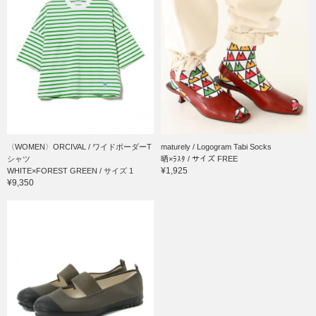
〈WOMEN〉ORCIVAL / ワイドボーダーT
maturely / Logogram Tabi Socks
シャツ
晒×ﾗｽﾀ / サイズ FREE
¥1,925
WHITE×FOREST GREEN / サイズ 1
¥9,350