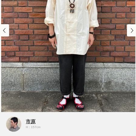
市原
H：157cm