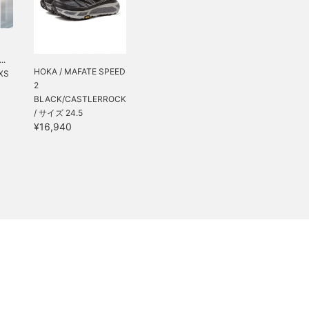
..
HOKA / MAFATE SPEED
XS
2
BLACK/CASTLERROCK
/ サイズ 24.5
¥16,940