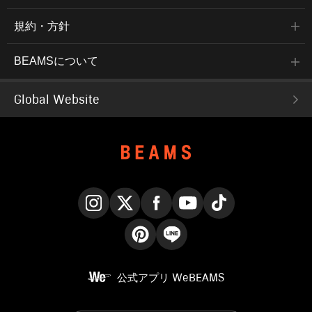
規約・方針
BEAMSについて
Global Website
Instagram
X
Facebook
YouTube
TikTok
Pinterest
LINE
公式アプリ
WeBEAMS