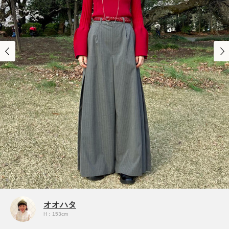
オオハタ
H：153cm