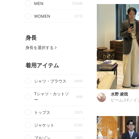
MEN
(2348)
WOMEN
(273)
身長
身長を選択する
着用アイテム
シャツ・ブラウス
(499)
Tシャツ・カットソ
水野 凌我
(88)
ー
トップス
(251)
ジャケット
(230)
ブルゾン
(137)