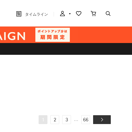
タイムライン
...
1
2
3
66