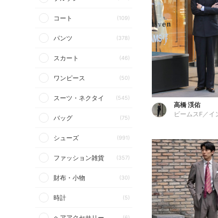
コート
(109)
パンツ
(378)
スカート
(46)
ワンピース
(50)
スーツ・ネクタイ
(545)
高橋 渓佑
バッグ
(75)
シューズ
(991)
ファッション雑貨
(357)
財布・小物
(30)
時計
(5)
ヘアアクセサリー
(6)