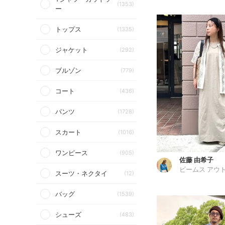
(1353)
ー
トップス
(1335)
ジャケット
(292)
ブルゾン
(779)
コート
(436)
パンツ
(1728)
スカート
(1016)
ワンピース
(905)
佐藤 由希子
スーツ・ネクタイ
(12)
バッグ
(1539)
シューズ
(483)