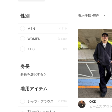
性別
表示件数 40件
MEN
(1411)
WOMEN
(3348)
KIDS
(2)
身長
身長を選択する
着用アイテム
シャツ・ブラウス
OKD
(1228)
Tシャツ・カットソ