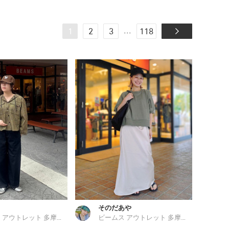
...
1
2
3
118
そのだあや
ビームス アウトレット 多摩南大沢
ビームス アウトレット 多摩南大沢