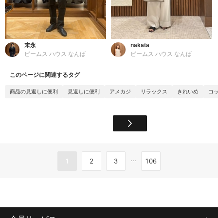
末永
nakata
ビームス ハウス なんば
ビームス ハウス なんば
このページに関連するタグ
商品の見返しに便利
見返しに便利
アメカジ
リラックス
きれいめ
コ
...
1
2
3
106