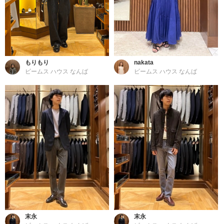
もりもり
nakata
ビームス ハウス なんば
ビームス ハウス なんば
末永
末永