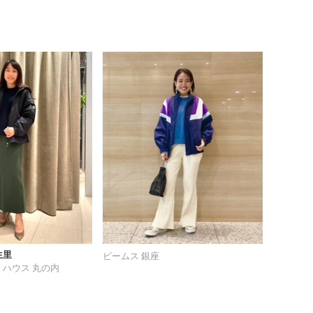
生里
ビームス 銀座
 ハウス 丸の内