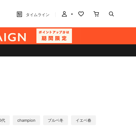
タイムライン
0代
champion
ブルベ冬
イエベ春