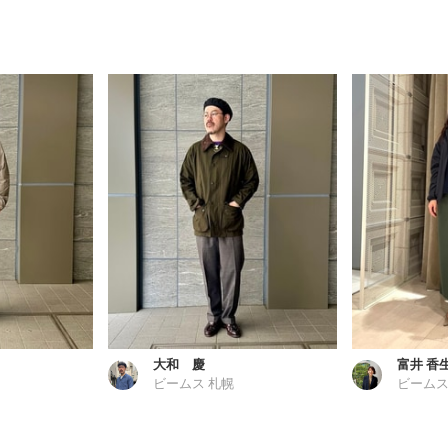
大和 慶
富井 香
ビームス 札幌
ビームス