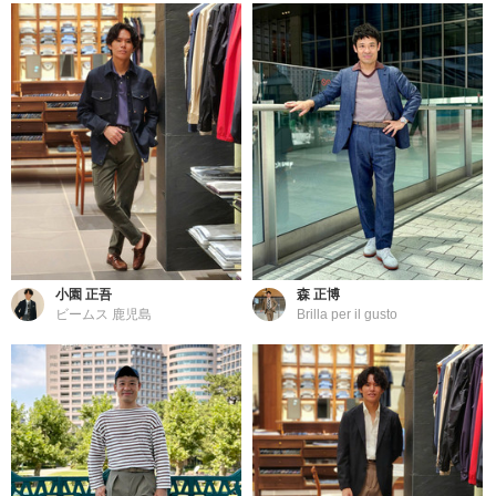
小園 正吾
森 正博
ビームス 鹿児島
Brilla per il gusto