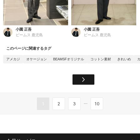
小園 正吾
小園 正吾
ビームス 鹿児島
ビームス 鹿児島
このページに関連するタグ
アメカジ
オケージョン
BEAMSFオリジナル
コットン素材
きれいめ
...
1
2
3
10