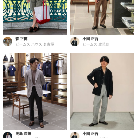
森 正博
小園 正吾
ビームス ハウス 名古屋
ビームス 鹿児島
児島 温輝
小園 正吾