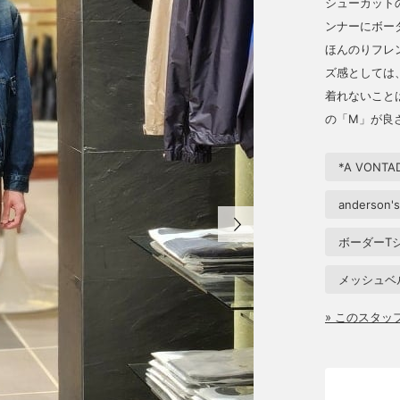
シューカットの
ンナーにボー
ほんのりフレ
ズ感としては
着れないこと
の「M」が良
*A VONTA
anderson's
ボーダーT
メッシュベ
» このスタ