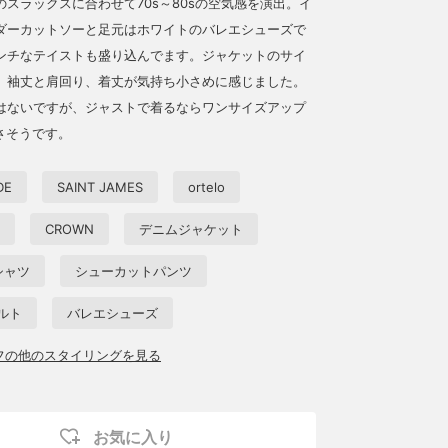
スラックスに合わせて70s～80sの空気感を演出。イ
ダーカットソーと足元はホワイトのバレエシューズで
ンチなテイストも盛り込んでます。ジャケットのサイ
、袖丈と肩回り、着丈が気持ち小さめに感じました。
はないですが、ジャストで着るならワンサイズアップ
さそうです。
DE
SAINT JAMES
ortelo
CROWN
デニムジャケット
シャツ
シューカットパンツ
ルト
バレエシューズ
ッフの他のスタイリングを見る
お気に入り