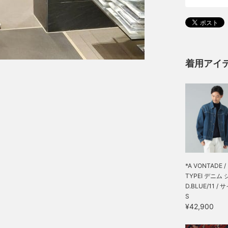
着用アイ
*A VONTADE /
TYPEⅠ デニム ジ
D.BLUE/11 / 
S
¥42,900