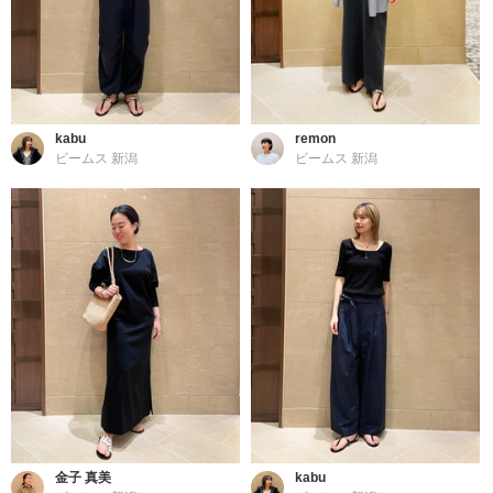
kabu
remon
ビームス 新潟
ビームス 新潟
金子 真美
kabu