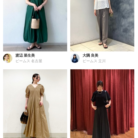
渡辺 菜生美
大隅 良美
ビームス 名古屋
ビームス 立川