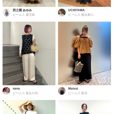
西之園 あゆみ
UCHIYAMA
ビームス 鹿児島
ビームス 横浜東口
nana
Matsui
ビームス 新丸の内
ビームス 新潟