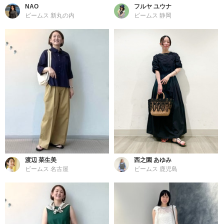
NAO
フルヤ ユウナ
ビームス 新丸の内
ビームス 静岡
渡辺 菜生美
西之園 あゆみ
ビームス 名古屋
ビームス 鹿児島