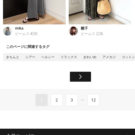
mika
雛子
ビームス 町田
ビームス 広島
このページに関連するタグ
きちんと
シアー
ヘルシー
リラックス
きれいめ
アメカジ
コットン
...
1
2
3
12