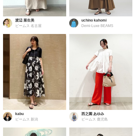
渡辺 菜生美
uchino kahomi
ビームス 名古屋
Demi-Luxe BEAMS
kabu
西之園 あゆみ
ビームス 新潟
ビームス 鹿児島