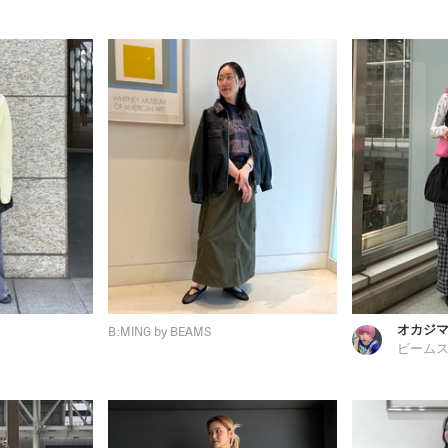
オカジ
B:MING by BEAMS
ビームス