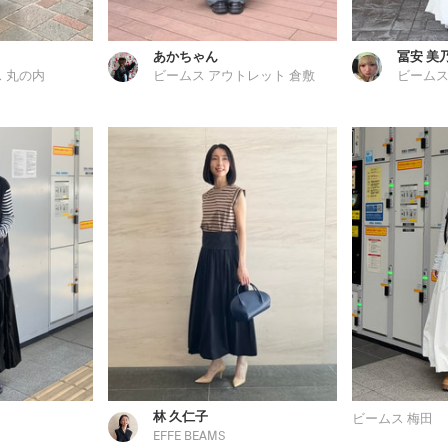
あかちゃん
冨安 美
 丸の内
ビームス アウトレット 倉敷
ビームス
林 久仁子
ビームス 梅田
EFFE BEAMS