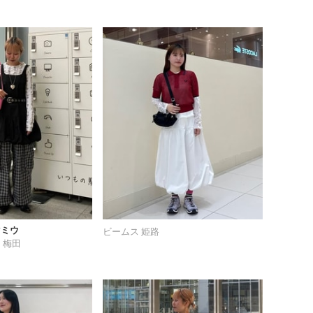
マミウ
ビームス 姫路
 梅田