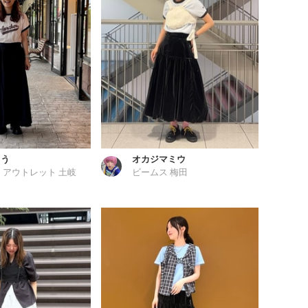
ょう
オカジマミウ
 アウトレット 土岐
ビームス 梅田