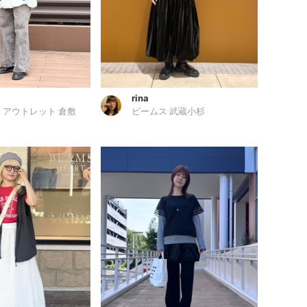
rina
 アウトレット 倉敷
ビームス 武蔵小杉