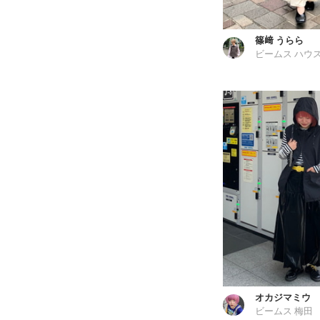
篠﨑 うらら
ビームス ハウス
オカジマミウ
ビームス 梅田