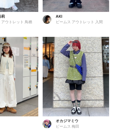
乃莉
AKI
 アウトレット 鳥栖
ビームス アウトレット 入間
オカジマミウ
ビームス 梅田