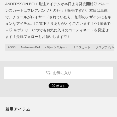
ANDERSSON BELL 別注アイテムが本日より発売開始♡ バルー
ンスカートはフレアパンツとのセット販売ですが、本日は単体
で。チュールがレイヤードされていたり、細部のデザインにもキ
ュンなアイテム.《ご覧下さりありがとうございます！ｲｲﾈ感覚で
＋♡ をポチッ！いつでもお気に入りのコーディネートを見返せ
ます！是非フォローもお願いします♡》
ADSB
Andersson Bell
バルーンスカート
ミニスカート
クロップドジャ
お気に入り
着用アイテム