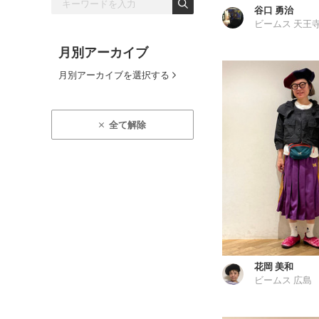
谷口 勇治
ビームス 天王
月別アーカイブ
月別アーカイブを選択する
全て解除
花岡 美和
ビームス 広島