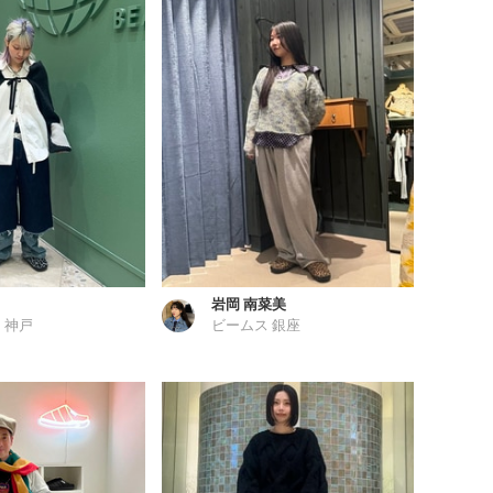
岩岡 南菜美
 神戸
ビームス 銀座