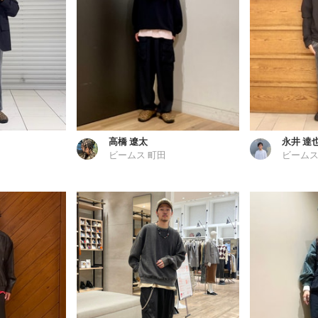
高橋 遼太
永井 達
ビームス 町田
ビームス