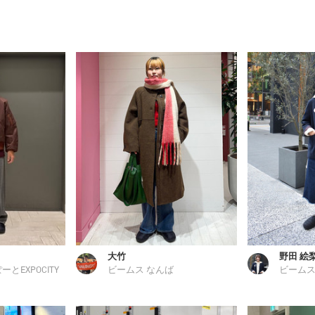
大竹
野田 絵
とEXPOCITY
ビームス なんば
ビームス