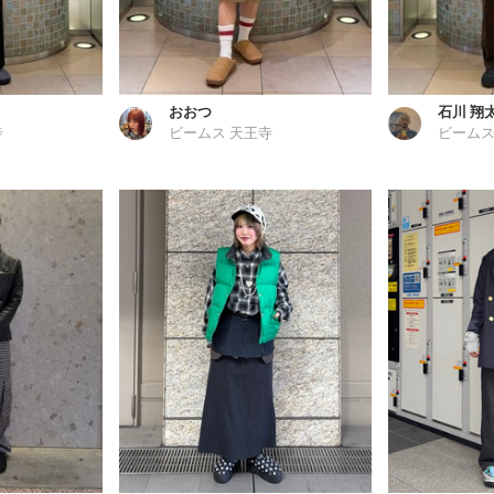
おおつ
石川 翔
寺
ビームス 天王寺
ビームス