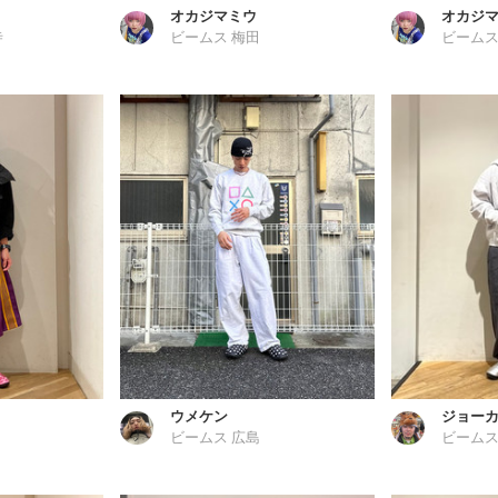
オカジマミウ
オカジ
寺
ビームス 梅田
ビームス
ウメケン
ジョー
ビームス 広島
ビームス