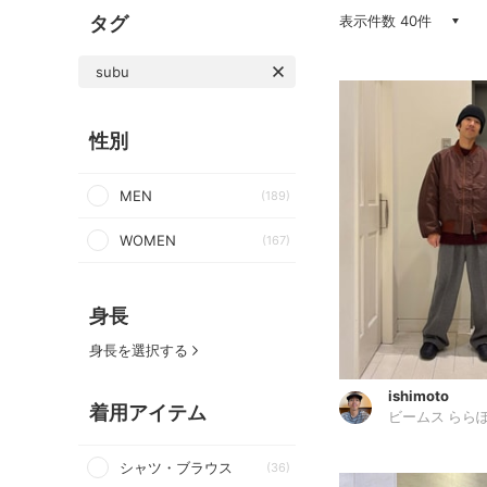
タグ
表示件数 40件
subu
性別
MEN
(189)
WOMEN
(167)
身長
身長を選択する
ishimoto
着用アイテム
ビームス ららぽー
シャツ・ブラウス
(36)