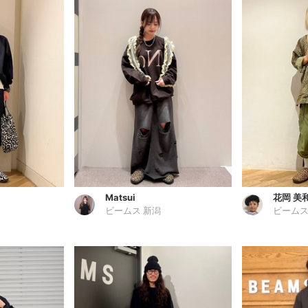
Matsui
花岡 美
ビームス 新潟
ビームス