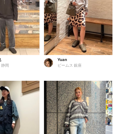
也
Yuan
 静岡
ビームス 銀座