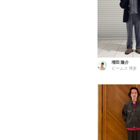
増田 隆介
ビームス 博多