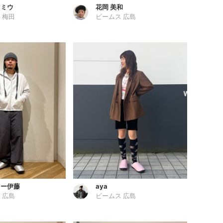
マミウ
花岡 美和
 梅田
ビームス 広島
カー伊藤
aya
 広島
ビームス 広島