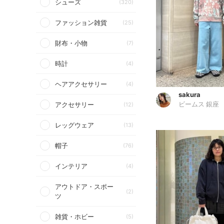
シューズ
(320)
ファッション雑貨
(25)
財布・小物
(7)
時計
(4)
ヘアアクセサリー
(4)
sakura
アクセサリー
(12)
ビームス 銀座
レッグウェア
(13)
帽子
(76)
インテリア
(4)
アウトドア・スポー
(2)
ツ
雑貨・ホビー
(5)