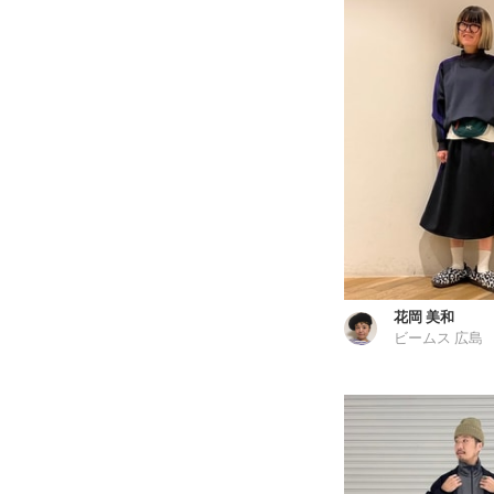
花岡 美和
ビームス 広島