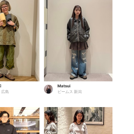
和
Matsui
 広島
ビームス 新潟