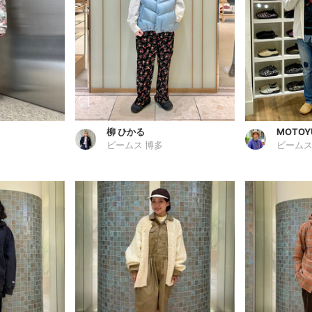
柳 ひかる
MOTOY
ビームス 博多
ビームス