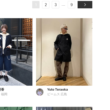
...
1
2
3
9
梨香
Yuto Teraoka
 福岡
ビームス 広島