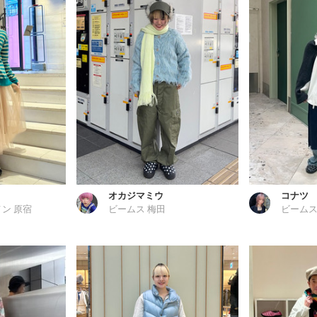
オカジマミウ
コナツ
ン 原宿
ビームス 梅田
ビームス