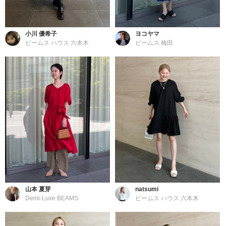
小川 優希子
ヨコヤマ
ビームス ハウス 六本木
ビームス 梅田
山本 夏芽
natsumi
Demi-Luxe BEAMS
ビームス ハウス 六本木