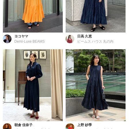
ヨコヤマ
日高 久恵
Demi-Luxe BEAMS
ビームス ハウス 丸の内
朝倉 佳奈子
上野 紗季