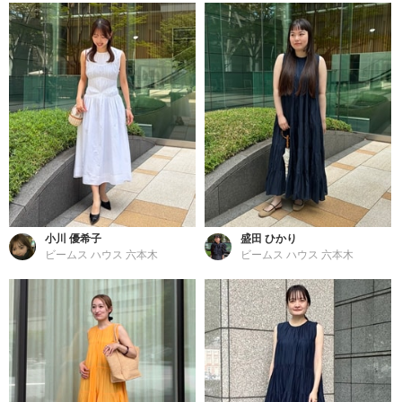
小川 優希子
盛田 ひかり
ビームス ハウス 六本木
ビームス ハウス 六本木