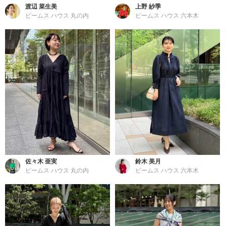
渡辺 菜生美
上野 紗季
ビームス ハウス 丸の内
ビームス ハウス 六本木
佐々木 亜実
鈴木 美月
ビームス ハウス 丸の内
ビームス ハウス 六本木