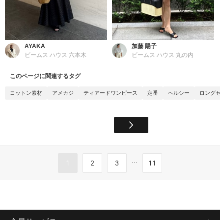
AYAKA
加藤 陽子
ビームス ハウス 六本木
ビームス ハウス 丸の内
このページに関連するタグ
コットン素材
アメカジ
ティアードワンピース
定番
ヘルシー
ロング
...
1
2
3
11