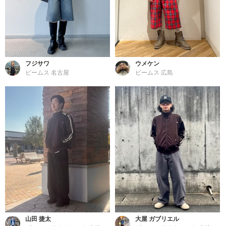
フジサワ
ウメケン
ビームス 名古屋
ビームス 広島
山田 捷太
大屋 ガブリエル