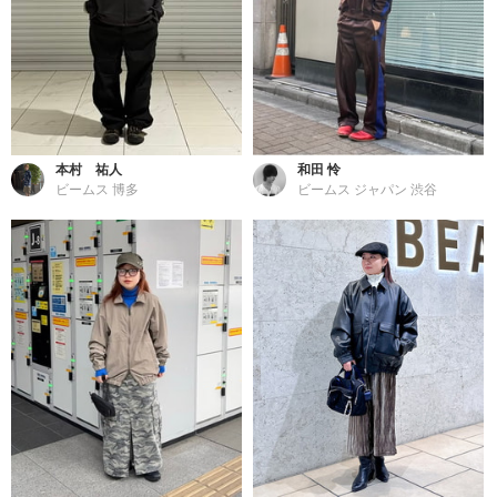
本村 祐人
和田 怜
ビームス 博多
ビームス ジャパン 渋谷