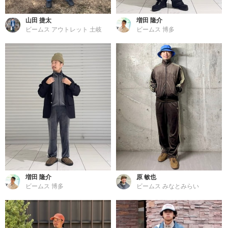
山田 捷太
増田 隆介
ビームス アウトレット 土岐
ビームス 博多
増田 隆介
原 敏也
ビームス 博多
ビームス みなとみらい