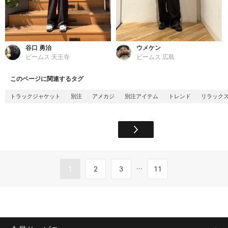
谷口 勇治
ウメケン
ビームス 天王寺
ビームス 広島
このページに関連するタグ
トラックジャケット
別注
アメカジ
別注アイテム
トレンド
リラック
...
1
2
3
11