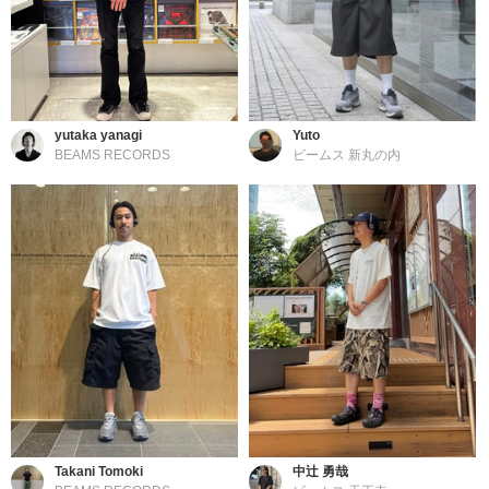
yutaka yanagi
Yuto
BEAMS RECORDS
ビームス 新丸の内
Takani Tomoki
中辻 勇哉