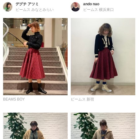
デグチ アツミ
ando nao
ビームス みなとみらい
ビームス 横浜東口
BEAMS BOY
ビームス 新宿