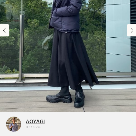
AOYAGI
H：160cm