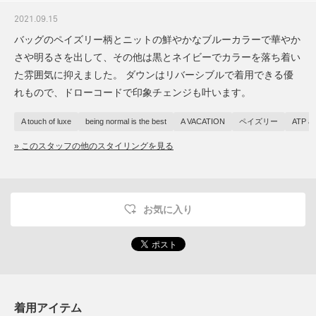
2021.09.15
バッグのペイズリー柄とニットの鮮やかなブルーカラーで華やか
さや明るさを出して、その他は黒とネイビーでカラーを落ち着い
た雰囲気に抑えました。 ダウンはリバーシブルで着用できる優
れもので、ドローコードで印象チェンジも叶います。
A touch of luxe
being normal is the best
A VACATION
ペイズリー
ATP ate
» このスタッフの他のスタイリングを見る
お気に入り
着用アイテム