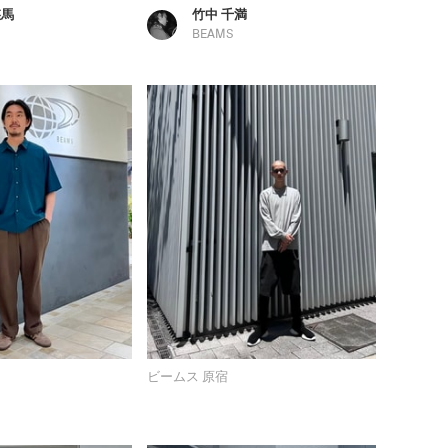
悠馬
竹中 千満
BEAMS
ビームス 原宿