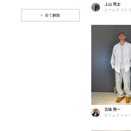
上山 亮太
ビームス スト
全て解除
五味 秀一
ビームス ジャ