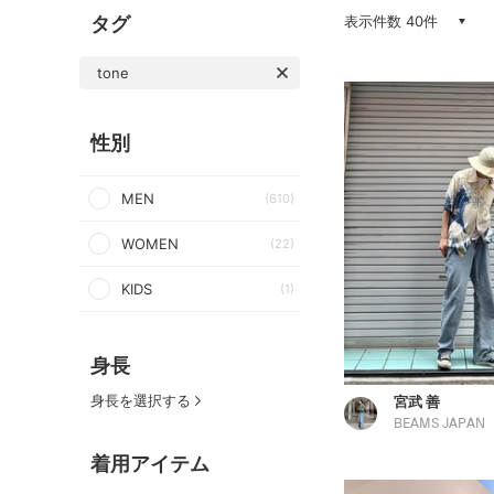
タグ
表示件数 40件
tone
性別
MEN
(610)
WOMEN
(22)
KIDS
(1)
身長
身長を選択する
宮武 善
BEAMS JAPAN
着用アイテム