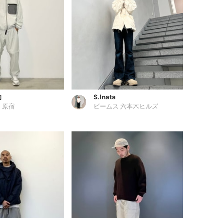
向
S.Inata
 原宿
ビームス 六本木ヒルズ