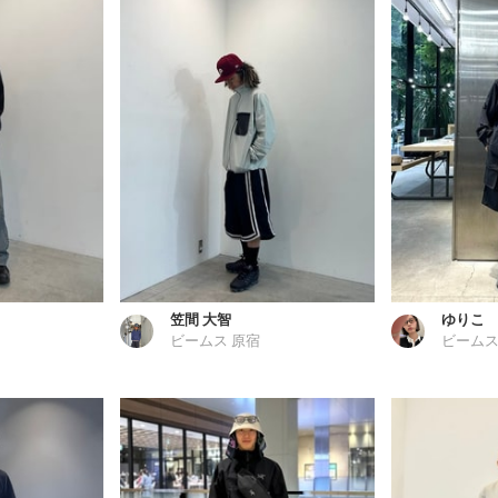
笠間 大智
ゆりこ
ビームス 原宿
ビームス