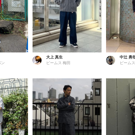
大上 真生
中辻 勇
パン
ビームス 梅田
ビームス