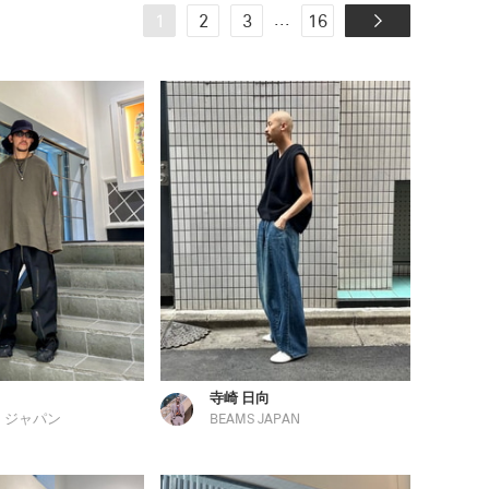
...
1
2
3
16
寺崎 日向
 ジャパン
BEAMS JAPAN