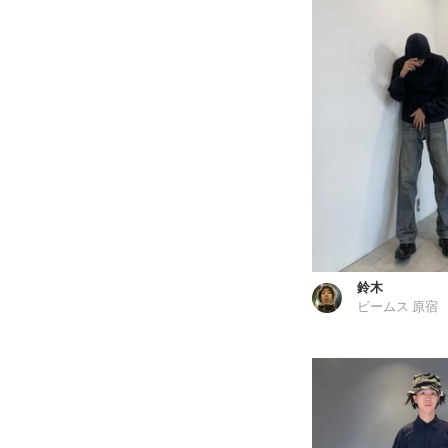
鈴木
ビームス 原宿