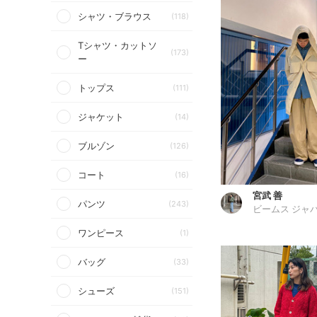
シャツ・ブラウス
(118)
Tシャツ・カットソ
(173)
ー
トップス
(111)
ジャケット
(14)
ブルゾン
(126)
コート
(16)
宮武 善
パンツ
(243)
ビームス ジャ
ワンピース
(1)
バッグ
(33)
シューズ
(151)