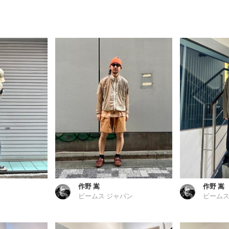
作野 嵩
作野 嵩
ビームス ジャパン
ビームス