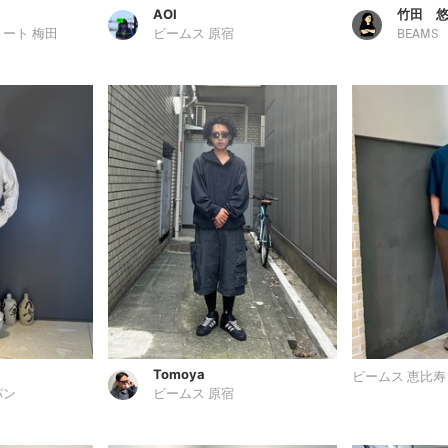
AOI
竹田 
リート 梅田
ビームス 原宿
BEAMS
Tomoya
ビームス 恵比寿
パン
ビームス 原宿