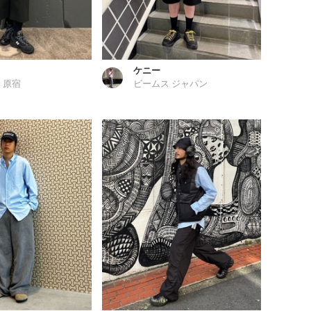
a
ケニー
 原宿
ビームス ジャパン