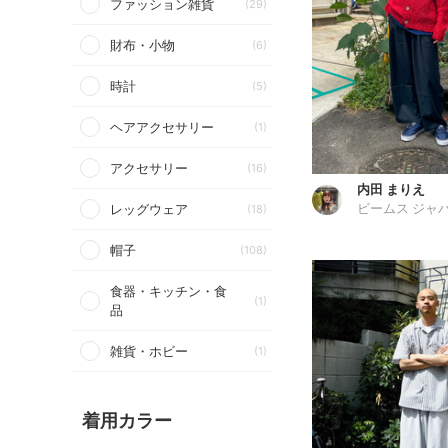
ファッション雑貨
(29)
財布・小物
(6)
時計
(5)
ヘアアクセサリー
(1)
アクセサリー
(16)
内田 まりえ
レッグウェア
(18)
ビームス ジャ
帽子
(108)
食器・キッチン・食
(1)
品
雑貨・ホビー
(1)
着用カラー