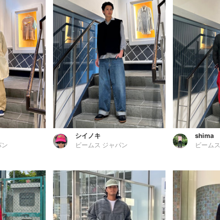
シイノキ
shima
パン
ビームス ジャパン
ビームス