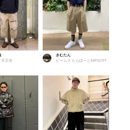
哉
きむたん
 天王寺
ビームス ららぽーとEXPOCITY