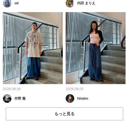
od
内田 まりえ
2026.08.06
2026.08.05
作野 嵩
hinako
もっと見る