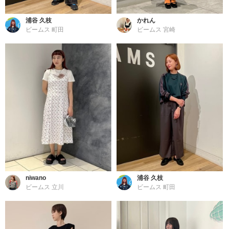
浦谷 久枝
かれん
ビームス 町田
ビームス 宮崎
niwano
浦谷 久枝
ビームス 立川
ビームス 町田