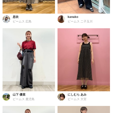
息吹
kanako
ビームス 広島
ビームス 二子玉川
山下 優菜
にしむら あみ
ビームス 鹿児島
ビームス 大宮