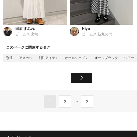
田原 すみれ
Hiyo
ビームス 宮崎
ビームス 新丸の内
このページに関連するタグ
別注
アメカジ
別注アイテム
オールシーズン
オールブラック
シアー
...
1
2
2