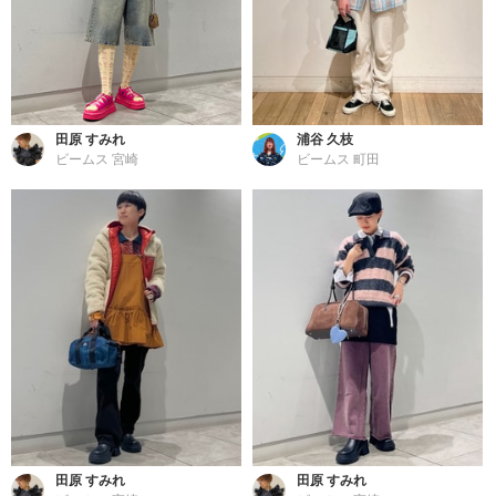
田原 すみれ
浦谷 久枝
ビームス 宮崎
ビームス 町田
田原 すみれ
田原 すみれ