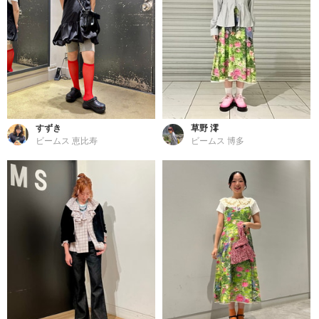
すずき
草野 澪
ビームス 恵比寿
ビームス 博多