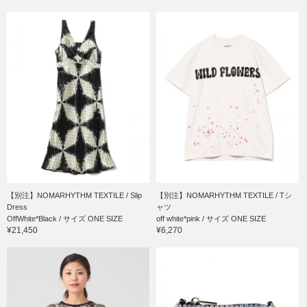
【別注】NOMARHYTHM TEXTILE / Slip
【別注】NOMARHYTHM TEXTILE / Tシ
Dress
ャツ
OffWhite*Black / サイズ ONE SIZE
off white*pink / サイズ ONE SIZE
¥21,450
¥6,270