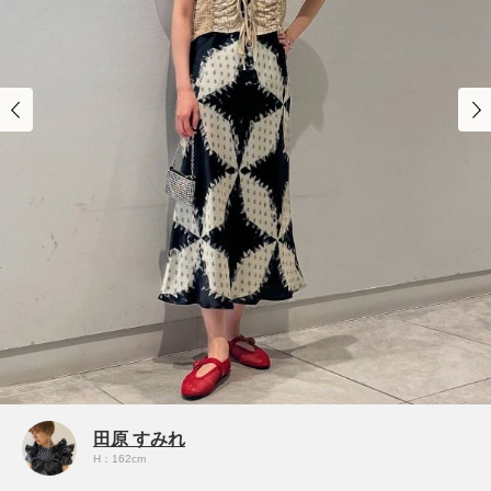
田原 すみれ
H：162cm