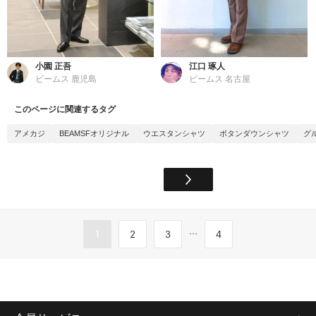
小園 正吾
江口 琢人
ビームス 鹿児島
ビームス 名古屋
このページに関連するタグ
アメカジ
BEAMSFオリジナル
ウエスタンシャツ
ボタンダウンシャツ
グ
...
1
2
3
4