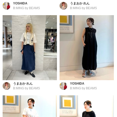
YOSHIDA
うまおか れん
B:MING by BEAMS
B:MING by BEAMS
うまおか れん
YOSHIDA
B:MING by BEAMS
B:MING by BEAMS