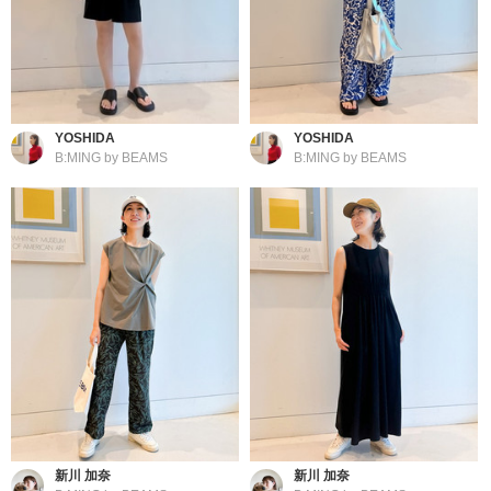
YOSHIDA
YOSHIDA
B:MING by BEAMS
B:MING by BEAMS
新川 加奈
新川 加奈