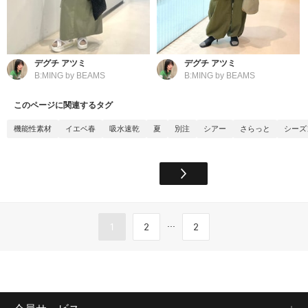
デグチ アツミ
デグチ アツミ
B:MING by BEAMS
B:MING by BEAMS
このページに関連するタグ
機能性素材
イエベ春
吸水速乾
夏
別注
シアー
さらっと
シーズ
...
1
2
2