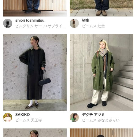
shiori toshimitsu
望生
ピルグリム サーフ+サプライ 東京
ビームス 辻堂
SAKIKO
デグチ アツミ
ビームス 天王寺
ビームス みなとみらい