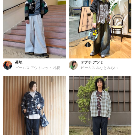
菊地
デグチ アツミ
ビームス アウトレット 札幌北広島
ビームス みなとみらい