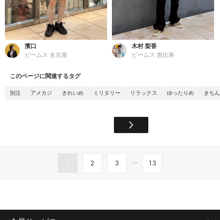
濱口
木村 梨香
ビームス 名古屋
ビームス 恵比寿
このページに関連するタグ
別注
アメカジ
きれいめ
ミリタリー
リラックス
ゆったりめ
きちん
...
1
2
3
13