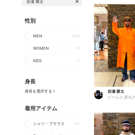
岩瀬 勝太
性別
MEN
(228)
WOMEN
(1)
KIDS
(1)
身長
身長を選択する
岩瀬 勝太
ビームス 新丸
着用アイテム
シャツ・ブラウス
(51)