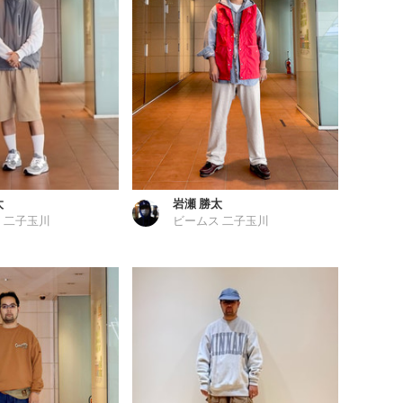
太
岩瀬 勝太
 二子玉川
ビームス 二子玉川