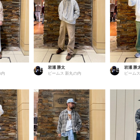
岩瀬 勝太
岩瀬 勝
の内
ビームス 新丸の内
ビームス