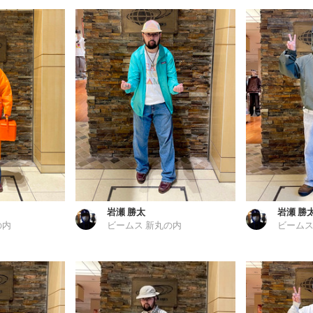
岩瀬 勝太
岩瀬 勝
の内
ビームス 新丸の内
ビームス