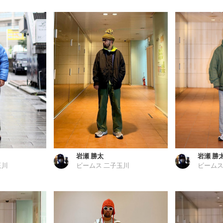
岩瀬 勝太
岩瀬 勝
玉川
ビームス 二子玉川
ビームス