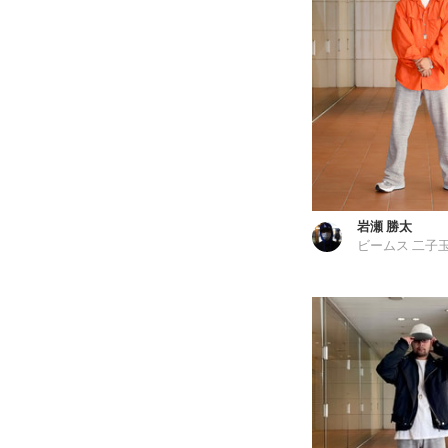
岩瀬 勝太
ビームス 二子