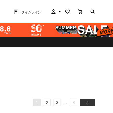
タイムライン
...
1
2
3
6