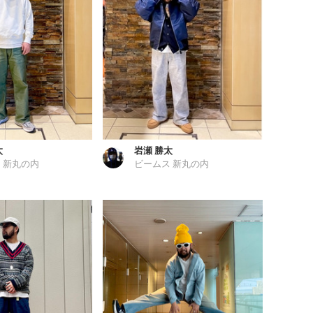
太
岩瀬 勝太
 新丸の内
ビームス 新丸の内