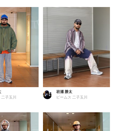
太
岩瀬 勝太
 二子玉川
ビームス 二子玉川