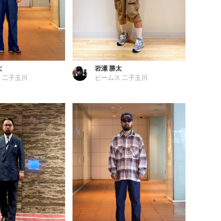
太
岩瀬 勝太
 二子玉川
ビームス 二子玉川