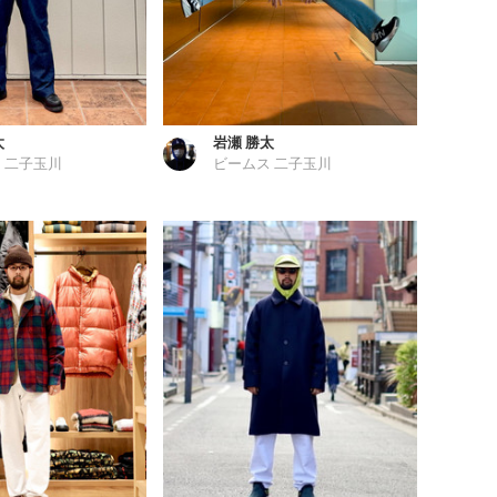
太
岩瀬 勝太
 二子玉川
ビームス 二子玉川