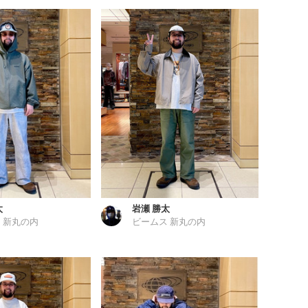
太
岩瀬 勝太
 新丸の内
ビームス 新丸の内