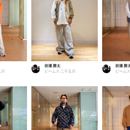
岩瀬 勝太
岩瀬 勝
玉川
ビームス 二子玉川
ビームス