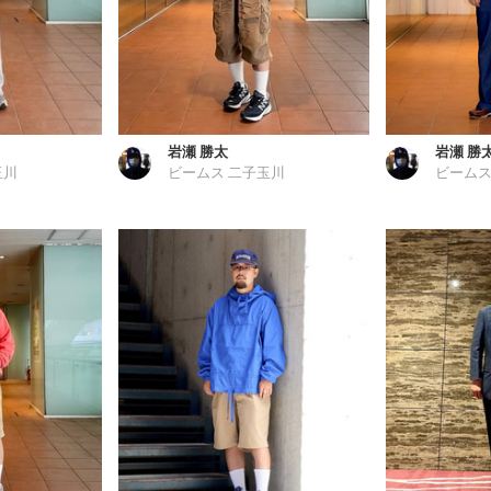
岩瀬 勝太
岩瀬 勝
玉川
ビームス 二子玉川
ビームス