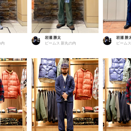
岩瀬 勝太
岩瀬 勝
の内
ビームス 新丸の内
ビームス