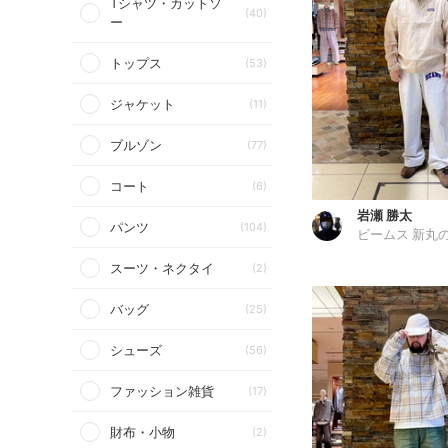
Tシャツ・カットソ
(40)
ー
トップス
(53)
ジャケット
(11)
ブルゾン
(77)
コート
(6)
岩瀬 勝太
パンツ
(104)
ビームス 新丸
スーツ・ネクタイ
(2)
バッグ
(25)
シューズ
(56)
ファッション雑貨
(17)
財布・小物
(2)