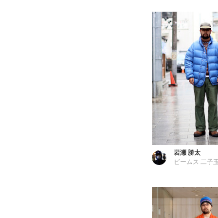
岩瀬 勝太
ビームス 二子