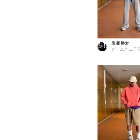
岩瀬 勝太
ビームス 二子