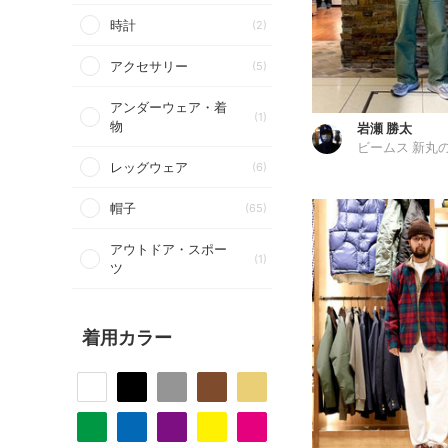
時計
(2)
アクセサリー
(5)
アンダーウェア・着
(1)
物
岩瀬 勝太
ビームス 新丸
レッグウェア
(6)
帽子
(65)
アウトドア・スポー
(1)
ツ
着用カラー