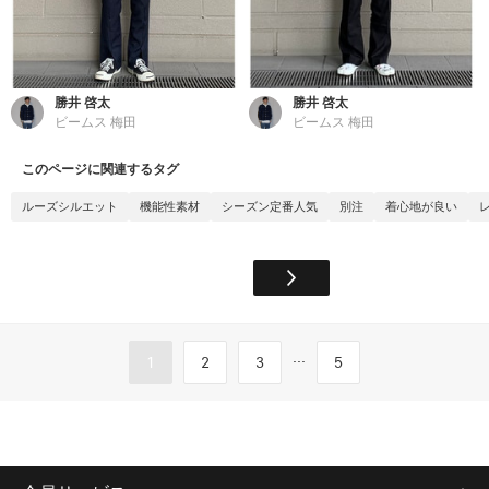
勝井 啓太
勝井 啓太
ビームス 梅田
ビームス 梅田
このページに関連するタグ
ルーズシルエット
機能性素材
シーズン定番人気
別注
着心地が良い
...
1
2
3
5