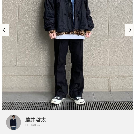
勝井 啓太
H：168cm