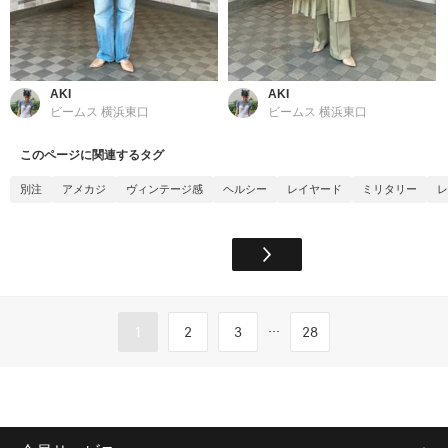
AKI
AKI
ビームス 横浜東口
ビームス 横浜東口
このページに関連するタグ
別注
アメカジ
ヴィンテージ感
ヘルシー
レイヤード
ミリタリー
レ
...
1
2
3
28