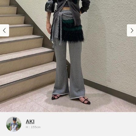
AKI
H：155cm