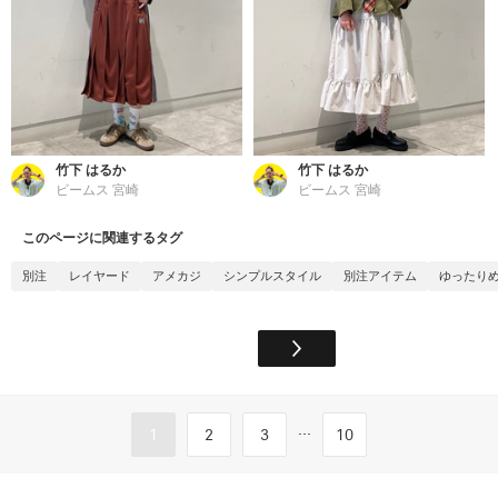
竹下 はるか
竹下 はるか
ビームス 宮崎
ビームス 宮崎
このページに関連するタグ
別注
レイヤード
アメカジ
シンプルスタイル
別注アイテム
ゆったり
...
1
2
3
10