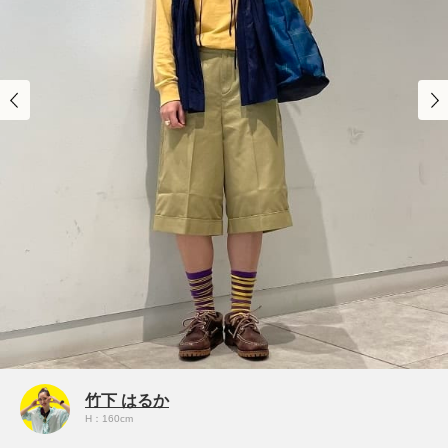
竹下 はるか
H：160cm