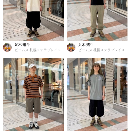
足木 拓斗
足木 拓斗
ビームス 札幌ステラプレイス
ビームス 札幌ステラプレイス