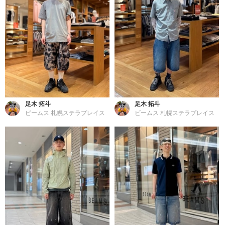
足木 拓斗
足木 拓斗
ビームス 札幌ステラプレイス
ビームス 札幌ステラプレイス