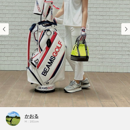
かおる
H：161cm