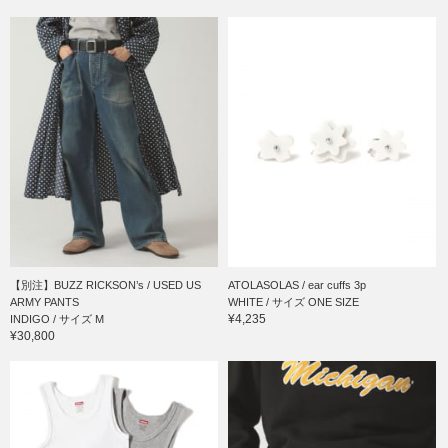
【別注】BUZZ RICKSON’s / USED US
ATOLASOLAS / ear cuffs 3p
ARMY PANTS
WHITE / サイズ ONE SIZE
¥4,235
INDIGO / サイズ M
¥30,800