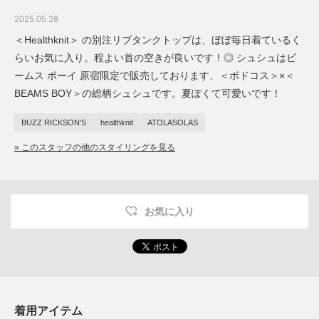
2025.05.28
＜Healthknit＞ の別注リブタンクトップは、ぼぼ毎日着ているく
らいお気に入り。程よい首の空きが良いです！◎ シュシュはビ
ームス ボーイ 原宿限定で販売しております、＜ボドコス＞×＜
BEAMS BOY＞の総柄シュシュです。夏ぽくて可愛いです！
BUZZ RICKSON'S
healthknit
ATOLASOLAS
» このスタッフの他のスタイリングを見る
お気に入り
着用アイテム